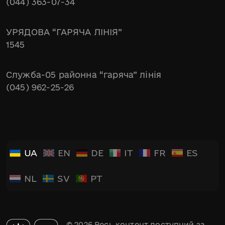
(044) 363-07-34
УРЯДОВА “ГАРЯЧА ЛІНІЯ”
1545
Служба-05 районна “гаряча” лінія
(045) 962-25-26
UA
EN
DE
IT
FR
ES
NL
SV
PT
© 2026 Весь контент доступний за