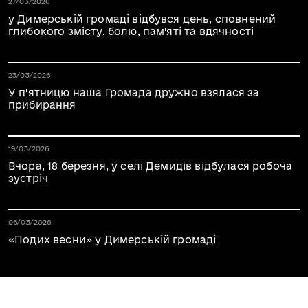
Дата публікації 03.04.2026
27/03/2026
у Димерській громаді відбувся день, сповнений
глибокого змісту, болю, пам’яті та вдячності
Дата публікації 03.04.2026
23/03/2026
У п’ятницю наша Громада дружно взялася за
прибирання
Дата публікації 03.04.2026
19/03/2026
Вчора, 18 березня, у селі Демидів відбулася робоча
зустріч
Дата публікації 03.04.2026
06/03/2026
«Подих весни» у Димерській громаді