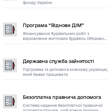
фонду України
Програма “Віднови ДІМ”
Фінансування будівельних робіт з
відновлення житлових будівель Об’єднань
співвласників багатоквартирних будинків
(ОСББ), пошкоджених внаслідок
військової агресії російської федерації
проти України
Державна служба зайнятості
Підтримка та допомога кожному українцю,
який бажає працювати
Безоплатна правнича допомога
Система надання безоплатної правничої
допомоги працює, щоб кожна людина