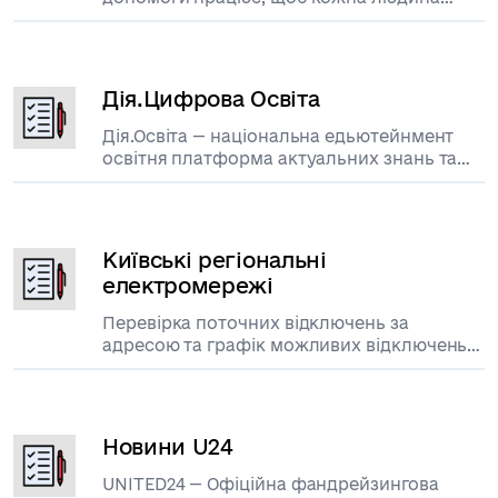
могла скористатися своїми правами та
захистити їх
Дія.Цифрова Освіта
Дія.Освіта — національна едьютейнмент
освітня платформа актуальних знань та
навичок
Київські регіональні
електромережі
Перевірка поточних відключень за
адресою та графік можливих відключень
на тиждень
Новини U24
UNITED24 — Офіційна фандрейзингова