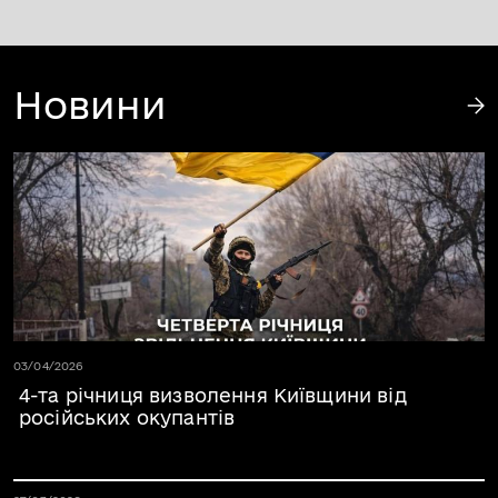
Новини
Дата публікації 03.04.2026
03/04/2026
4-та річниця визволення Київщини від
російських окупантів