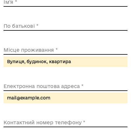
Ім'я
*
По батькові
*
Місце проживання
*
Вулиця, будинок, квартира
Електронна поштова адреса
*
mail@example.com
Контактний номер телефону
*