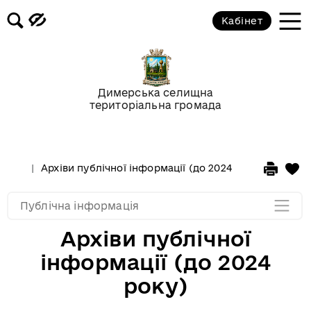
Кабінет
Проєкти рішень селищної ради
Проєкти рішень виконкому
Димерська селищна
територіальна громада
Правила благоустрою
План Евакуації Терцентр
Архіви публічної інформації (до 2024 року)
Мапа розділу
Публічна інформація
Архіви публічної
інформації (до 2024
року)