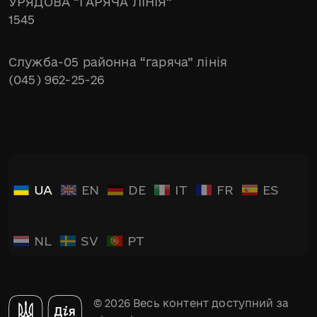
УРЯДОВА “ГАРЯЧА ЛІНІЯ”
1545
Служба-05 районна “гаряча” лінія
(045) 962-25-26
UA
EN
DE
IT
FR
ES
NL
SV
PT
© 2026 Весь контент доступний за