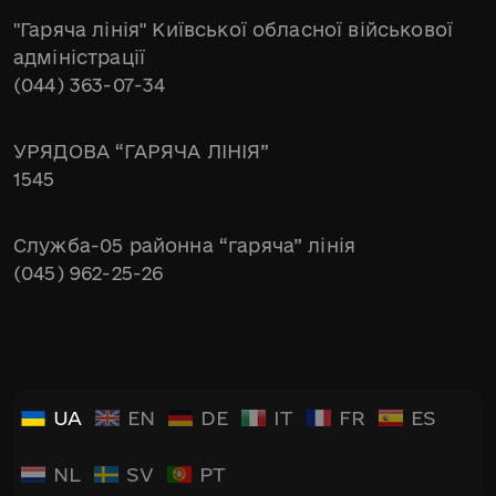
"Гаряча лінія" Київської обласної військової
адміністрації
(044) 363-07-34
УРЯДОВА “ГАРЯЧА ЛІНІЯ”
1545
Служба-05 районна “гаряча” лінія
(045) 962-25-26
UA
EN
DE
IT
FR
ES
NL
SV
PT