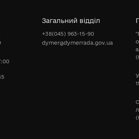
Загальний відділ
Г
0
+38(045) 963-15-90
"
о
9
dymer@dymerrada.gov.ua
а
(
7:00
У
45
1
С
л
(