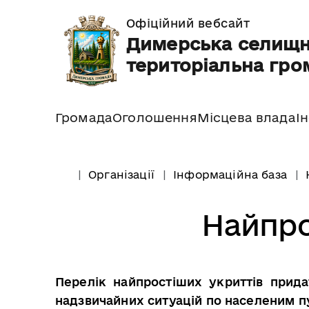
Офіційний вебсайт
Димерська селищ
територіальна гро
Громада
Оголошення
Місцева влада
І
Організації
Інформаційна база
Найпро
Перелік найпростіших укриттів прид
надзвичайних ситуацій по населеним п