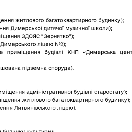
іщення житлового багатоквартирного будинку);
ення Димерської дитячої музичної школи);
иміщення ЗДОЯС “Зернятко”);
 Димерського ліцею №2);
льне приміщення будівлі КНП «Димерська цен
ашована підземна споруда).
иміщення адміністративної будівлі старостату);
иміщення житлового багатоквартирного будинку);
ення Литвинівського ліцею).
я будинку культури);