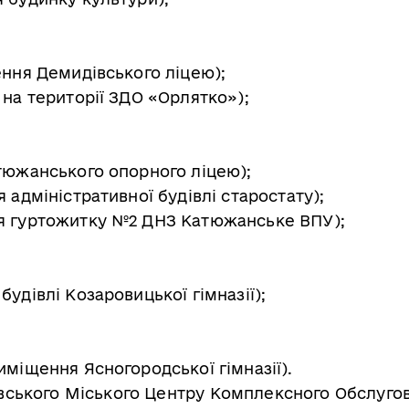
ення Демидівського ліцею);
 на території ЗДО «Орлятко»);
атюжанського опорного ліцею);
 адміністративної будівлі старостату);
ня гуртожитку №2 ДНЗ Катюжанське ВПУ);
удівлі Козаровицької гімназії);
иміщення Ясногородської гімназії).
вського Міського Центру Комплексного Обслуго