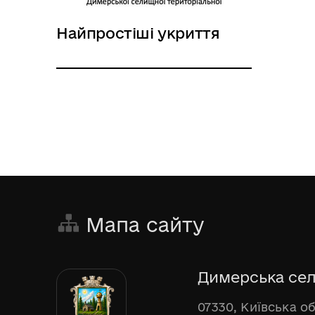
Найпростіші укриття
Мапа сайту
Димерська сел
07330, Київська о