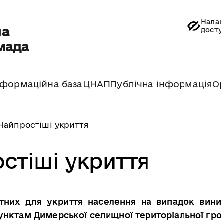
Нала
на
дост
мада
нформаційна база
ЦНАП
Публічна інформація
О
Найпростіші укриття
стіші укриття
атних для укриття населення на випадок вин
унктам Димерської селищної територіальної гр