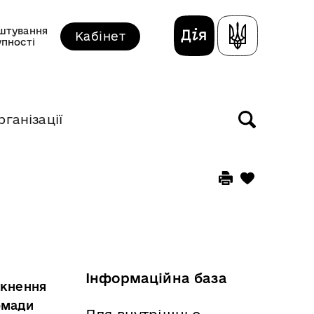
штування
Кабінет
упності
рганізації
Інформаційна база
икнення
омади