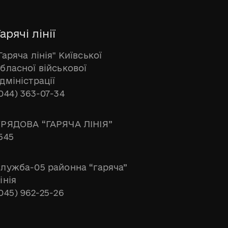
арячі лінії
Гаряча лінія" Київської
бласної військової
дміністрації
044) 363-07-34
РЯДОВА “ГАРЯЧА ЛІНІЯ”
545
лужба-05 районна “гаряча”
інія
045) 962-25-26