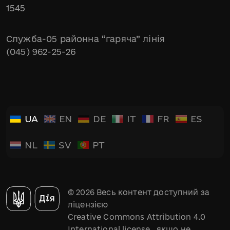
1545
Служба-05 районна “гаряча” лінія
(045) 962-25-26
UA
EN
DE
IT
FR
ES
NL
SV
PT
© 2026 Весь контент доступний за
ліцензією
Creative Commons Attribution 4.0
International license
, якщо не