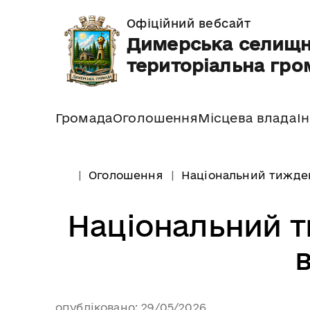
Офіційний вебсайт
Димерська селищ
територіальна гро
Громада
Оголошення
Місцева влада
І
Оголошення
Національний тиждень
Національний т
в
опубліковано: 29/05/2026