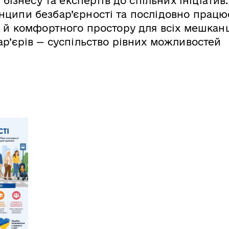
бізнесу та експертів до спільних ініціатив.
ципи безбар’єрності та послідовно працю
 й комфортного простору для всіх мешканц
р’єрів — суспільство рівних можливостей