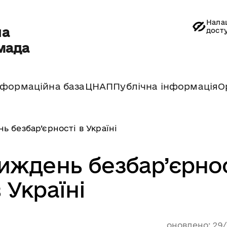
Нала
на
дост
мада
нформаційна база
ЦНАП
Публічна інформація
О
 безбар’єрності в Україні
иждень безбар’єрно
 Україні
оновлено: 29