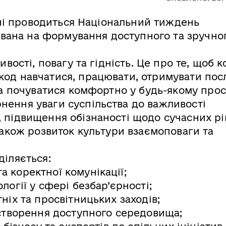
аїні проводиться Національний тиждень
мована на формування доступного та зручно
ивості, повагу та гідність. Це про те, щоб 
од навчатися, працювати, отримувати пос
та почуватися комфортно у будь-якому прос
ення уваги суспільства до важливості
 підвищення обізнаності щодо сучасних рі
також розвиток культури взаємоповаги та
діляється:
 коректної комунікації;
огії у сфері безбар’єрності;
ніх та просвітницьких заходів;
 створення доступного середовища;