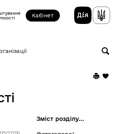
штування
Кабінет
упності
рганізації
сті
Зміст розділу...
/05/2026