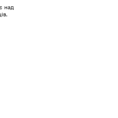
є над
ів.