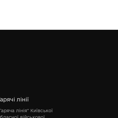
арячі лінії
Гаряча лінія" Київської
бласної військової