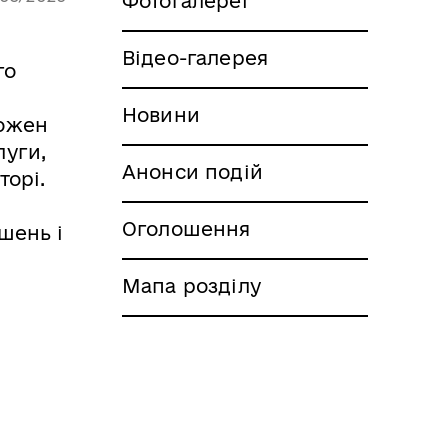
Фотогалереї
Відео-галерея
го
Новини
кожен
луги,
Анонси подій
торі.
Оголошення
шень і
Мапа розділу