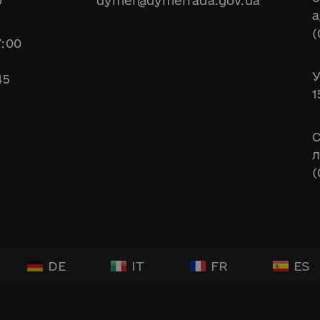
9
dymer@dymerrada.gov.ua
а
(
7:00
У
45
1
С
л
(
DE
IT
FR
ES