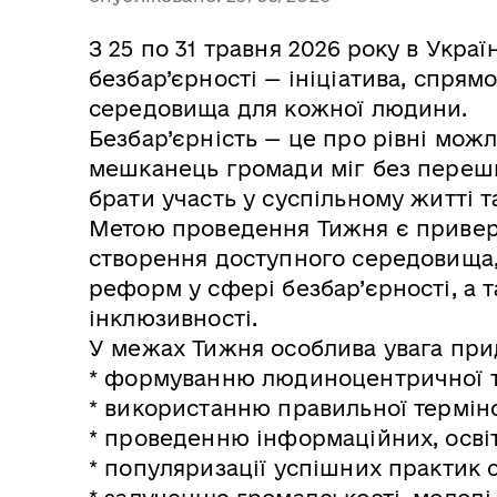
З 25 по 31 травня 2026 року в Укр
безбар’єрності — ініціатива, спря
середовища для кожної людини.
Безбар’єрність — це про рівні можл
мешканець громади міг без перешк
брати участь у суспільному житті 
Метою проведення Тижня є приверн
створення доступного середовища,
реформ у сфері безбар’єрності, а 
інклюзивності.
У межах Тижня особлива увага при
* формуванню людиноцентричної та
* використанню правильної термінол
* проведенню інформаційних, освіт
* популяризації успішних практик