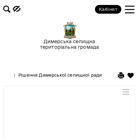
Розпорядження голови
Кабінет
Регуляторні акти
Димерська селищна
Проекти рішень Димерської
територіальна громада
селищної ради
Проекти рішень виконкому
Рішення Димерської селищної ради
Димерської селищної ради