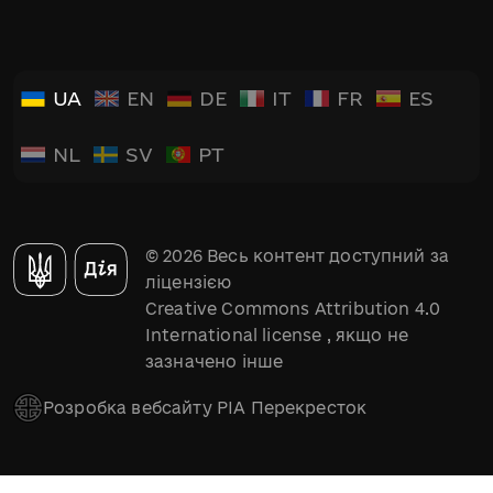
UA
EN
DE
IT
FR
ES
NL
SV
PT
© 2026 Весь контент доступний за
ліцензією
Creative Commons Attribution 4.0
International license
, якщо не
зазначено інше
Розробка вебсайту РІА Перекресток