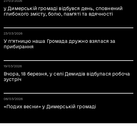
Дата публікації 03.04.2026
27/03/2026
у Димерській громаді відбувся день, сповнений
глибокого змісту, болю, пам’яті та вдячності
Дата публікації 03.04.2026
23/03/2026
У п’ятницю наша Громада дружно взялася за
прибирання
Дата публікації 03.04.2026
19/03/2026
Вчора, 18 березня, у селі Демидів відбулася робоча
зустріч
Дата публікації 03.04.2026
06/03/2026
«Подих весни» у Димерській громаді