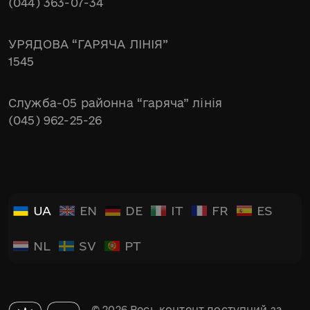
(044) 363-07-34
УРЯДОВА “ГАРЯЧА ЛІНІЯ”
1545
Служба-05 районна “гаряча” лінія
(045) 962-25-26
UA
EN
DE
IT
FR
ES
NL
SV
PT
© 2026 Весь контент доступний за