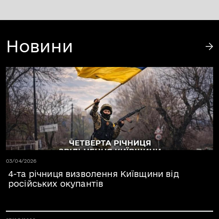
Новини
Дата публікації 03.04.2026
03/04/2026
4-та річниця визволення Київщини від
російських окупантів