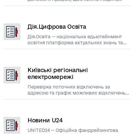
могла скористатися своїми правами та
захистити їх
Дія.Цифрова Освіта
Дія.Освіта — національна едьютейнмент
освітня платформа актуальних знань та
навичок
Київські регіональні
електромережі
Перевірка поточних відключень за
адресою та графік можливих відключень
на тиждень
Новини U24
UNITED24 — Офіційна фандрейзингова