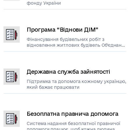
фонду України
Програма “Віднови ДІМ”
Фінансування будівельних робіт з
відновлення житлових будівель Об’єднань
співвласників багатоквартирних будинків
(ОСББ), пошкоджених внаслідок
військової агресії російської федерації
проти України
Державна служба зайнятості
Підтримка та допомога кожному українцю,
який бажає працювати
Безоплатна правнича допомога
Система надання безоплатної правничої
допомоги працює, щоб кожна людина