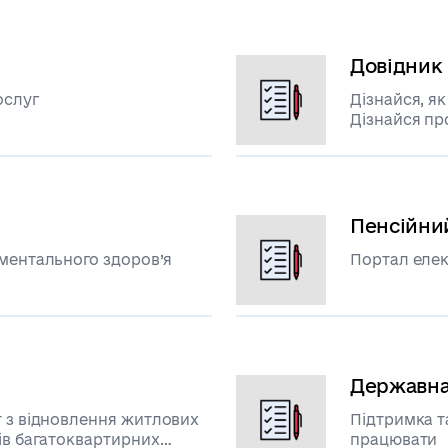
Довідник 
ослуг
Дізнайся, як
Дізнайся пр
Пенсійни
 ментального здоров’я
Портал елек
Державна
т з відновлення житлових
Підтримка т
ів багатоквартирних
працювати