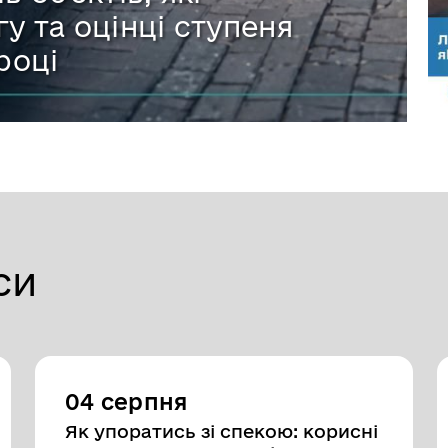
у та оцінці ступеня
році
си
04 серпня
Як упоратись зі спекою: корисні