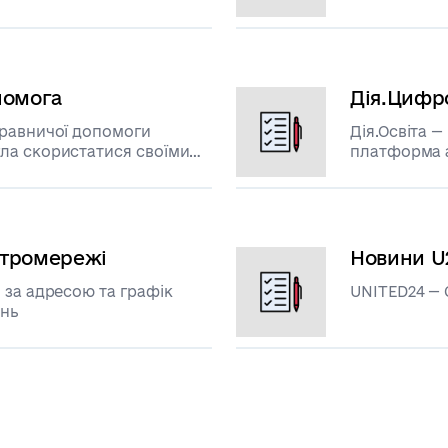
внаслідок військової
оти України
помога
Дія.Цифро
правничої допомоги
Дія.Освіта 
платформа а
ектромережі
Новини U
 за адресою та графік
UNITED24 —
ень