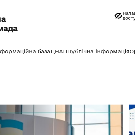
Нала
на
дост
мада
нформаційна база
ЦНАП
Публічна інформація
О