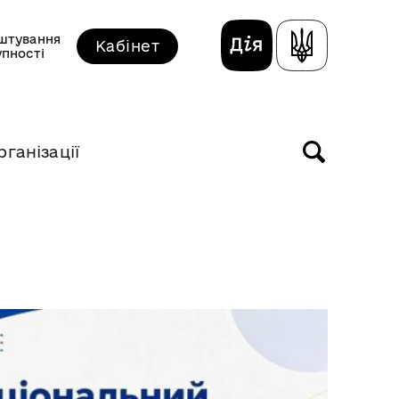
штування
Кабінет
упності
рганізації