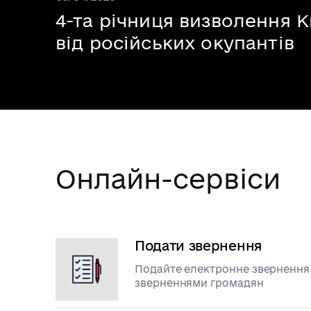
4-та річниця визволення 
від російських окупантів
Онлайн-сервіси
Подати звернення
Подайте електронне звернення д
зверненнями громадян