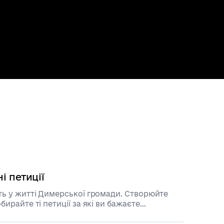
і петиції
сть у житті Димерської громади. Створюйте
обирайте ті петиції за які ви бажаєте
ти.