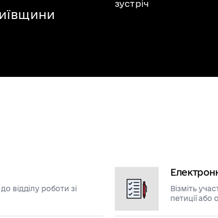
зустріч
Київщини
Електронн
о відділу роботи зі
Візміть уча
петиції або 
проголосува