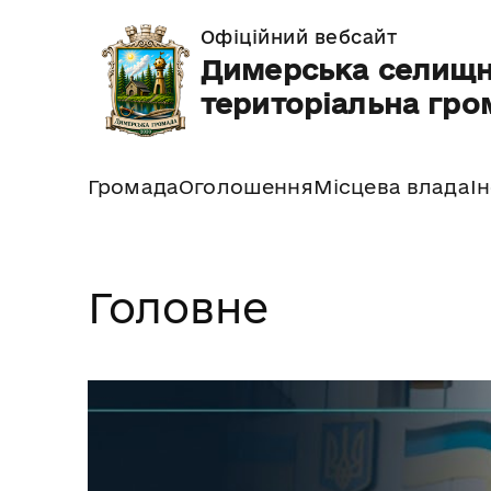
Офіційний вебсайт
Димерська селищ
територіальна гро
Громада
Оголошення
Місцева влада
І
Головне