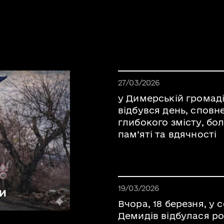
Дата публікації 03.04.202
27/03/2026
у Димерській громад
відбувся день, сповн
глибокого змісту, бо
пам’яті та вдячності
Дата публікації 03.04.202
19/03/2026
Вчора, 18 березня, у с
Демидів відбулася р