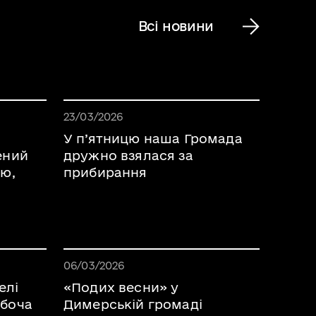
Всі новини
6
Дата публікації 03.04.2026
23/03/2026
і
У п’ятницю наша Громада
ений
дружно взялася за
лю,
прибирання
6
Дата публікації 03.04.2026
06/03/2026
елі
«Подих весни» у
обоча
Димерській громаді