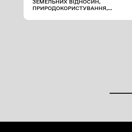
ЗЕМЕЛЬНИХ ВІДНОСИН,
ПРИРОДОКОРИСТУВАННЯ,
ПЛАНУВАННЯ ТЕРИТОРІЇ,
БУДІВНИЦТВА, АРХІТЕКТУРИ,
ОХОРОНИ ПАМ`ЯТОК,
ІСТОРИЧНОГО СЕРЕДОВИЩА ТА
БЛАГОУСТРОЮ