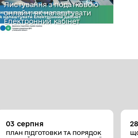
Листування з податковою
онлайн: як налаштувати
Електронний кабінет
03 серпня
2
ПЛАН ПІДГОТОВКИ ТА ПОРЯДОК
ЩО