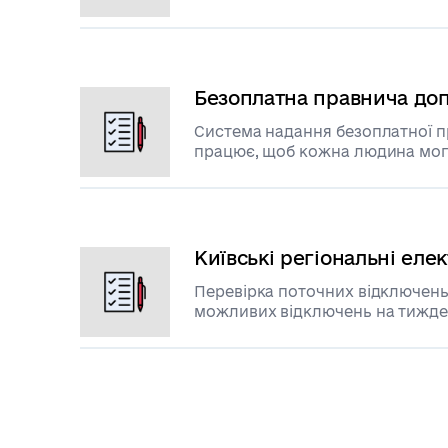
будинків (ОСББ), пошкоджених 
агресії російської федерації пр
Безоплатна правнича до
Система надання безоплатної 
працює, щоб кожна людина могла скористатися своїми
правами та захистити їх
Київські регіональні ел
Перевірка поточних відключень
можливих відключень на тижд