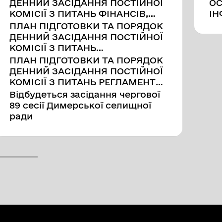
ДЕННИЙ ЗАСІДАННЯ ПОСТІЙНОЇ
ОС
КОМІСІЇ З ПИТАНЬ ФІНАНСІВ,
ІН
БЮДЖЕТУ, ПЛАНУВАННЯ
ЛІ
ПЛАН ПІДГОТОВКИ ТА ПОРЯДОК
СОЦІАЛЬНО-ЕКОНОМІЧНОГО
РО
ДЕННИЙ ЗАСІДАННЯ ПОСТІЙНОЇ
РОЗВИТКУ, ІНВЕСТИЦІЙ ТА
КОМІСІЇ З ПИТАНЬ
МІЖНАРОДНОГО
КОМУНАЛЬНОЇ ВЛАСНОСТІ,
ПЛАН ПІДГОТОВКИ ТА ПОРЯДОК
СПІВРОБІТНИЦТВА
ЖИТЛОВО-КОМУНАЛЬНОГО
ДЕННИЙ ЗАСІДАННЯ ПОСТІЙНОЇ
ГОСПОДАРСТВА,
КОМІСІЇ З ПИТАНЬ РЕГЛАМЕНТУ,
ЕНЕРГОЗБЕРЕЖННЯ ТА
ДЕПУТАТСЬКОЇ ДІЯЛЬНОСТІ ТА
Відбудеться засідання чергової
ТРАНСПОРТУ
ЕТИКИ, ПРАВ ЛЮДИНИ,
89 сесії Димерської селищної
ЗАКОННОСТІ, ПРАВОПОРЯДКУ,
ради
ВЗАЄМОДІЇ ІЗ
ПРАВООХОРОННИМИ ОРГАНАМИ
та З ГУМАНІТАРНИХ ПИТАНЬ