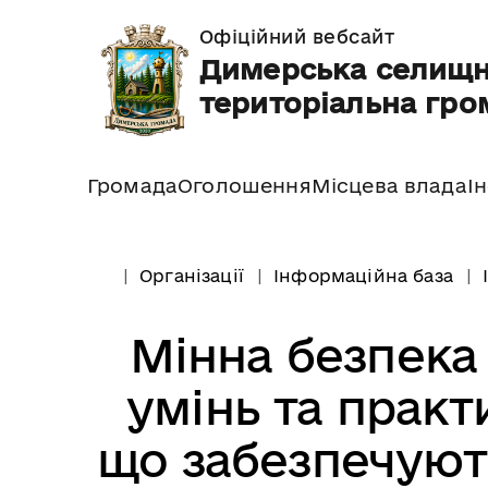
Офіційний вебсайт
Димерська селищ
територіальна гро
Громада
Оголошення
Місцева влада
І
Організації
Інформаційна база
Мінна безпека
умінь та прак
що забезпечуют