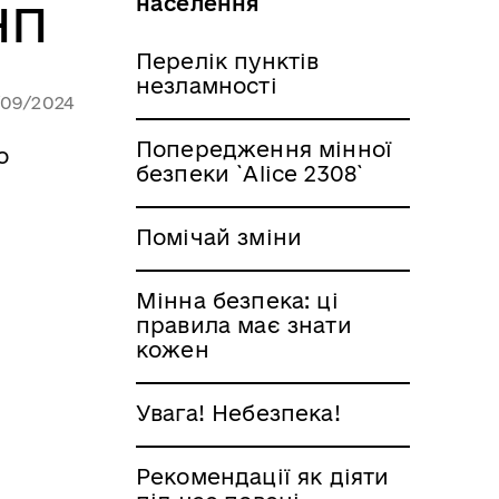
населення
НП
Перелік пунктів
незламності
/09/2024
Попередження мінної
о
безпеки `Alice 2308`
Помічай зміни
Мінна безпека: ці
правила має знати
кожен
Увага! Небезпека!
Рекомендації як діяти