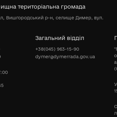
ищна територіальна громада
бл, Вишгородський р-н, селище Димер, вул.
Загальний відділ
Г
0
+38(045) 963-15-90
"
о
9
dymer@dymerrada.gov.ua
а
(
7:00
У
45
1
С
л