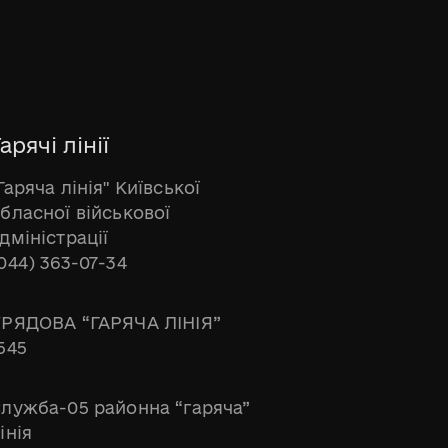
арячі лінії
Гаряча лінія" Київської
бласної військової
дміністрації
044) 363-07-34
РЯДОВА “ГАРЯЧА ЛІНІЯ”
545
лужба-05 районна “гаряча”
інія