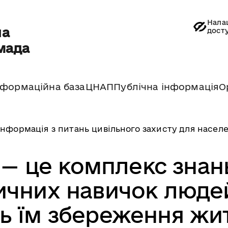
Нала
на
дост
мада
нформаційна база
ЦНАП
Публічна інформація
О
Інформація з питань цивільного захисту для насел
 — це комплекс знан
тичних навичок люде
ь їм збереження жи