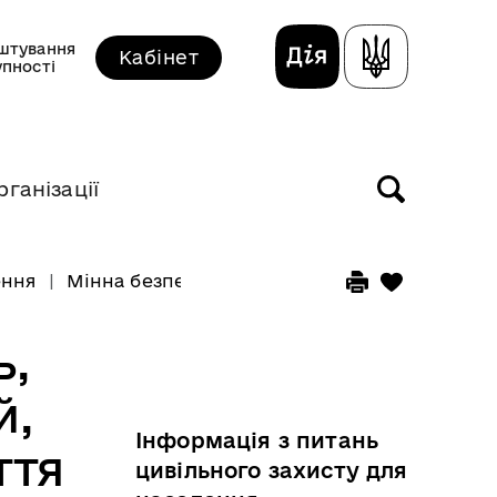
штування
Кабінет
упності
рганізації
ення
Мінна безпека — це комплекс знань, умінь 
ь,
й,
Інформація з питань
ття
цивільного захисту для