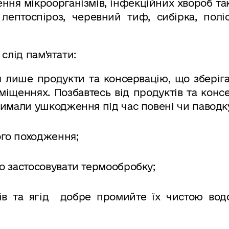
ння мікроорганізмів, інфекційних хвороб та
 лептоспіроз, черевний тиф, сибірка, поліо
лід пам'ятати:
 лише продукти та консервацію, що зберіг
іщеннях. Позбавтесь від продуктів та конс
римали ушкодження під час повені чи паводк
го походження;
о застосовувати термообробку;
тів та ягід добре промийте їх чистою во