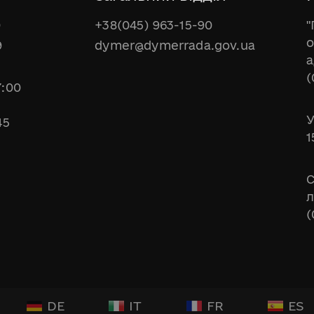
0
+38(045) 963-15-90
"
о
9
dymer@dymerrada.gov.ua
а
(
7:00
У
45
1
С
л
(
DE
IT
FR
ES