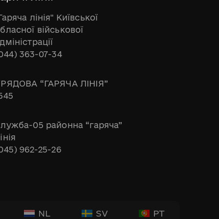
Гаряча лінія" Київської
бласної військової
дміністрації
044) 363-07-34
РЯДОВА “ГАРЯЧА ЛІНІЯ”
545
лужба-05 районна “гаряча”
інія
045) 962-25-26
NL
SV
PT