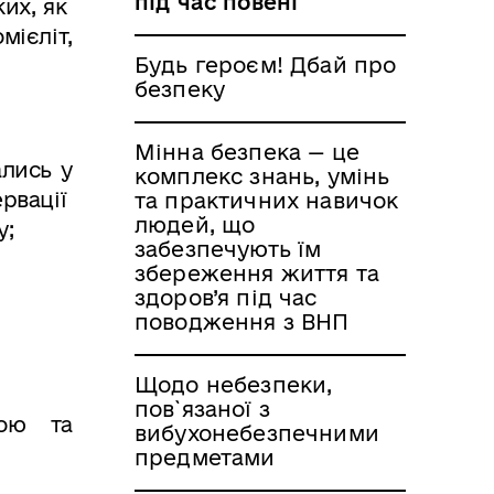
під час повені
ких, як
мієліт,
Будь героєм! Дбай про
безпеку
Мінна безпека — це
ались у
комплекс знань, умінь
ервації
та практичних навичок
людей, що
у;
забезпечують їм
збереження життя та
здоров’я під час
поводження з ВНП
Щодо небезпеки,
пов`язаної з
дою та
вибухонебезпечними
предметами