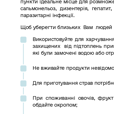
пункти ідеальне місце для розмноже
сальмонельоз, дизентерія, гепатит,
паразитарні інфекції.
Щоб уберегти близьких Вам людей с
Використовуйте для харчування
захищених від підтоплень прим
які були замочені водою або от
Не вживайте продукти невідомо
Для приготування страв потрібн
При споживанні овочів, фрук
обдайте окропом;