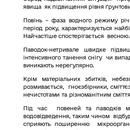
явища як підвищення рівня ґрунтових
Повінь – фаза водного режиму річ
період року, характеризується найб
Найчастіше спостерігається весною.
Паводок-нетривале швидке підви
інтенсивного танення снігу чи випад
виникають нерегулярно.
Крім матеріальних збитків, неб
розмивається, гноєзбірники, сміттє
нечистотами та різноманітним сміття
Під час повеней та паводків м
водовідведення, таким чином відбуд
сприяють поширенню мікроорганізм