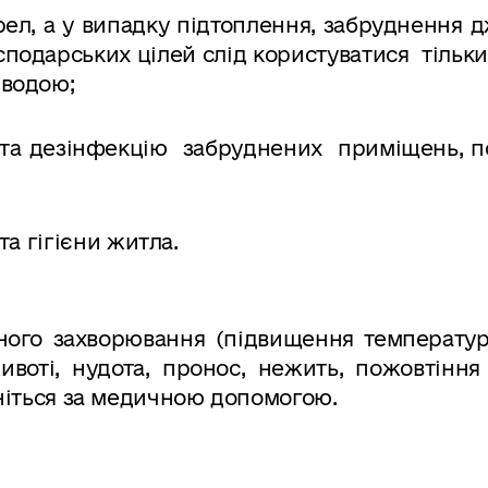
рел, а у випадку підтоплення, забруднення
сподарських цілей слід користуватися тільк
водою;
та дезінфекцію забруднених приміщень, по
та гігієни житла.
ого захворювання (підвищення температури
ивоті, нудота, пронос, нежить, пожовтіння
 зверніться за медичною допомогою.