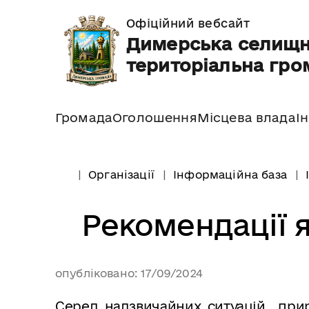
Офіційний вебсайт
Димерська селищ
територіальна гро
Громада
Оголошення
Місцева влада
І
Організації
Інформаційна база
Рекомендації я
опубліковано: 17/09/2024
Серед надзвичайних ситуацій прир