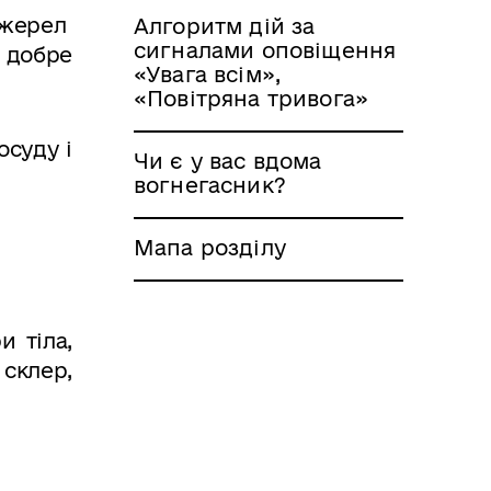
 джерел
Алгоритм дій за
сигналами оповіщення
и добре
«Увага всім»,
«Повітряна тривога»
суду і
Чи є у вас вдома
вогнегасник?
Мапа розділу
 тіла,
 склер,