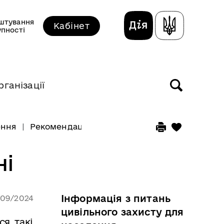
штування
Кабінет
упності
рганізації
ення
Рекомендації як діяти під час повені
ні
Інформація з питань
/09/2024
цивільного захисту для
я такі