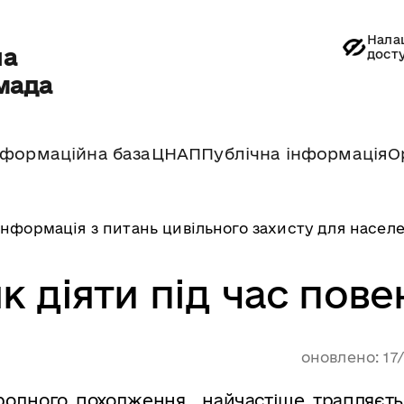
Нала
на
дост
мада
нформаційна база
ЦНАП
Публічна інформація
О
Інформація з питань цивільного захисту для насел
к діяти під час пове
оновлено: 17
одного походження найчастіше трапляєтьс