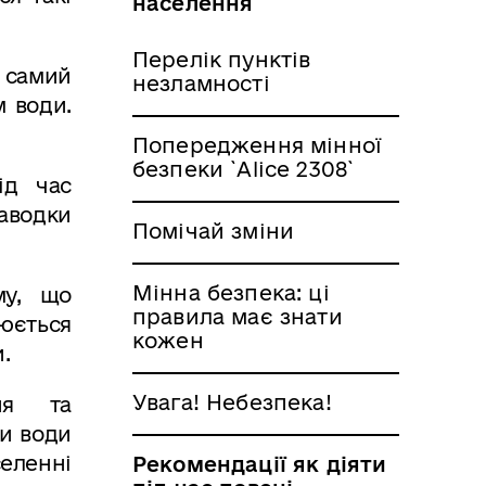
населення
Перелік пунктів
 самий
незламності
м води.
Попередження мінної
безпеки `Alice 2308`
ід час
паводки
Помічай зміни
Мінна безпека: ці
му, що
правила має знати
нюється
кожен
.
Увага! Небезпека!
ння та
ки води
еленні
Рекомендації як діяти