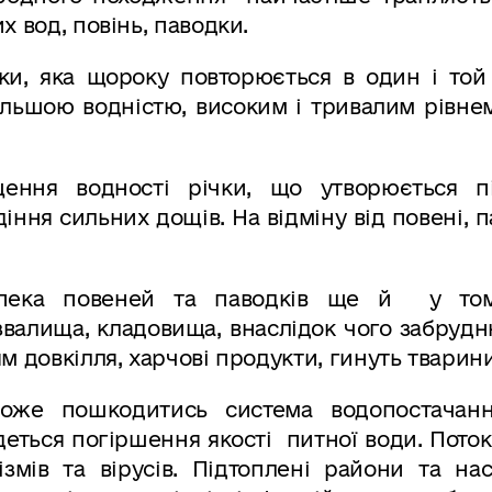
 вод, повінь, паводки.
ки, яка щороку повторюється в один і той
ільшою водністю, високим і тривалим рівне
щення водності річки, що утворюється п
іння сильних дощів. На відміну від повені, 
езпека повеней та паводків ще й у то
звалища, кладовища, внаслідок чого забруд
м довкілля, харчові продукти, гинуть тварини
оже пошкодитись система водопостача
еться погіршення якості питної води. Пото
ів та вірусів. Підтоплені райони та нас