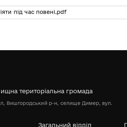
іяти під час повені
.pdf
ищна територіальна громада
бл, Вишгородський р-н, селище Димер, вул.
Загальний відділ
Г