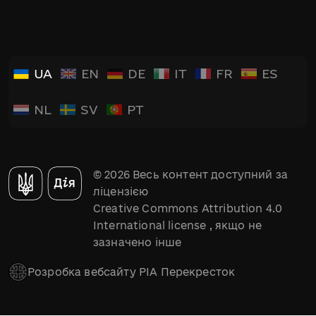
UA
EN
DE
IT
FR
ES
NL
SV
PT
© 2026 Весь контент доступний за
ліцензією
Creative Commons Attribution 4.0
International license
, якщо не
зазначено інше
Розробка вебсайту РІА Перекресток