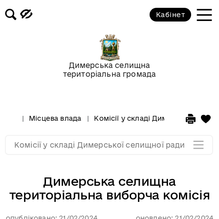
(рекламних засобів) на території
Димерської селищної
Кабінет
територіальної громади
Комісія з проведення конкурсу
щодо призначення управителів з
Димерська селищна
управління багатоквартирними
територіальна громада
будинками на території ДСТГ
Рада безбар'єрності ДСТГ
Місцева влада
Комісії у складі Димерської сели
Мапа розділу
Комісії у складі Димерської селищної ради
Димерська селищна
територіальна виборча комісія
опубліковано: 21/02/2024
оновлено: 21/02/2024