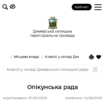
(рекламних засобів) на території
Димерської селищної
Кабінет
територіальної громади
Комісія з проведення конкурсу
щодо призначення управителів з
Димерська селищна
управління багатоквартирними
територіальна громада
будинками на території ДСТГ
Рада безбар'єрності ДСТГ
Місцева влада
Комісії у складі Димерської сели
Мапа розділу
Комісії у складі Димерської селищної ради
Опікунська рада
опубліковано: 07/02/2024
оновлено: 12/06/2025