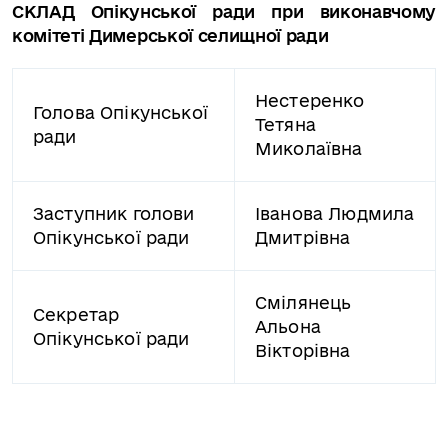
СКЛАД Опікунської ради при виконавчому
комітеті Димерської селищної ради
Нестеренко
Голова Опікунської
Тетяна
ради
Миколаївна
Заступник голови
Іванова Людмила
Опікунської ради
Дмитрівна
Смілянець
Секретар
Альона
Опікунської ради
Вікторівна