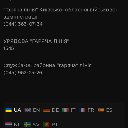
"Гаряча лінія" Київської обласної військової
адміністрації
(044) 363-07-34
УРЯДОВА “ГАРЯЧА ЛІНІЯ”
1545
Служба-05 районна “гаряча” лінія
(045) 962-25-26
UA
EN
DE
IT
FR
ES
NL
SV
PT