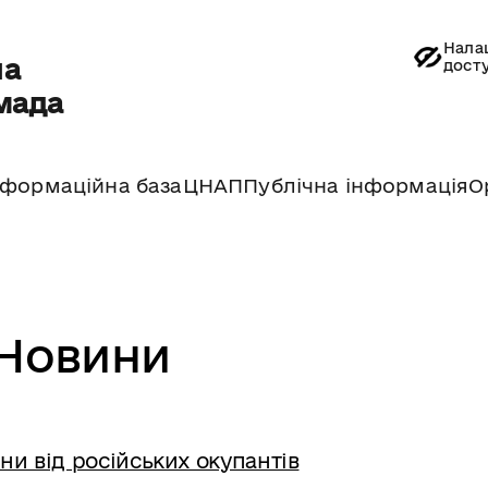
Нала
на
дост
мада
нформаційна база
ЦНАП
Публічна інформація
О
Новини
ни від російських окупантів