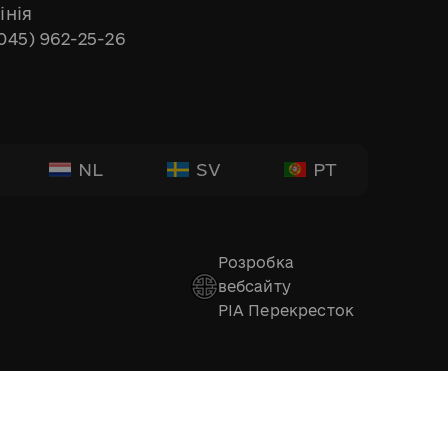
інія
045) 962-25-26
NL
SV
PT
Розробка
вебсайту
РІА Перекресток