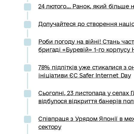
24 лютого… Ранок, який більше 
Долучайтеся до створення націо
Роби погоду на війні! Стань час
бригаді «Буревій» 1-го корпусу 
78% підлітків уже стикалися з 
ініціативи ЄС Safer Internet Day
Сьоголні, 23 листопада у селах 
відбулося відкриття банерів по
Співпраця з Урядом Японії в м
сектору