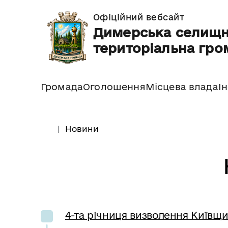
Офіційний вебсайт
Димерська селищ
територіальна гро
Громада
Оголошення
Місцева влада
І
Новини
4-та річниця визволення Київщи