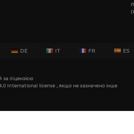
л
(
DE
IT
FR
ES
 за ліцензією
.0 International license
, якщо не зазначено інше