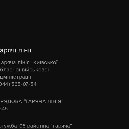
арячі лінії
Гаряча лінія" Київської
бласної військової
дміністрації
044) 363-07-34
РЯДОВА “ГАРЯЧА ЛІНІЯ”
545
лужба-05 районна “гаряча”