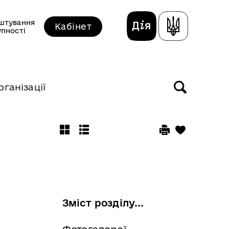
штування
Кабінет
упності
рганізації
Зміст розділу...