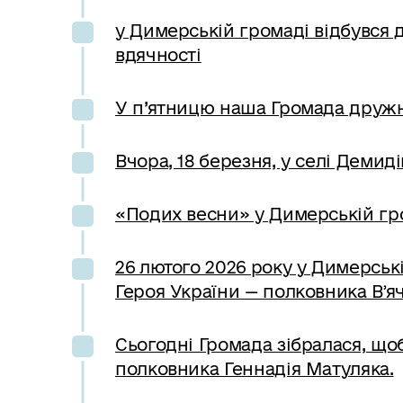
у Димерській громаді відбувся д
вдячності
У п’ятницю наша Громада дружн
Вчора, 18 березня, у селі Демид
«Подих весни» у Димерській гр
26 лютого 2026 року у Димерські
Героя України — полковника Вʼя
Сьогодні Громада зібралася, що
полковника Геннадія Матуляка.