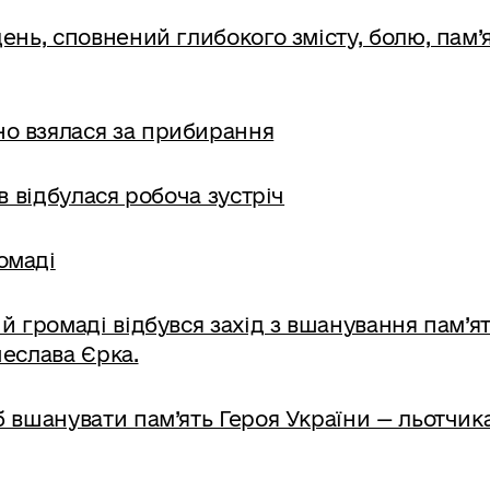
ень, сповнений глибокого змісту, болю, пам’я
о взялася за прибирання
ів відбулася робоча зустріч
омаді
й громаді відбувся захід з вшанування пам’ят
чеслава Єрка.
б вшанувати пам’ять Героя України — льотчика