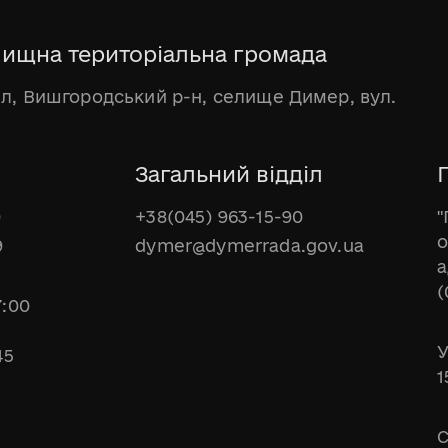
ищна територіальна громада
бл, Вишгородський р-н, селище Димер, вул.
Загальний відділ
Г
0
+38(045) 963-15-90
"
о
9
dymer@dymerrada.gov.ua
а
(
7:00
У
45
1
С