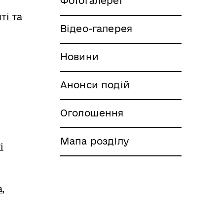
Фотогалереї
ті та
Відео-галерея
Новини
Анонси подій
Оголошення
Мапа розділу
і
,