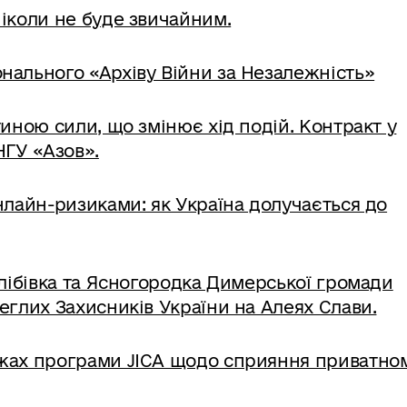
ніколи не буде звичайним.
нального «Архіву Війни за Незалежність»
тиною сили, що змінює хід подій. Контракт у
НГУ «Азов».
онлайн-ризиками: як Україна долучається до
Глібівка та Ясногородка Димерської громади
леглих Захисників України на Алеях Слави.
ежах програми JICA щодо сприяння приватно