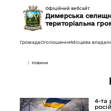
Офіційний вебсайт
Димерська селищ
територіальна гро
Громада
Оголошення
Місцева влада
І
Новини
4-та
росі