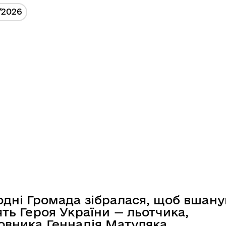
/2026
одні Громада зібралася, щоб вшану
ять Героя України — льотчика,
овника Геннадія Матуляка.