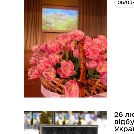
06/03
26 л
відбу
Укра