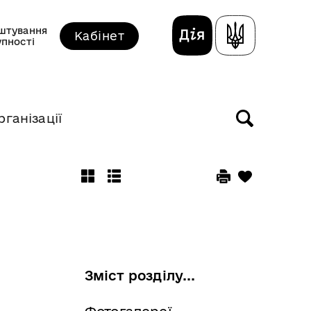
штування
Кабінет
упності
рганізації
Зміст розділу...