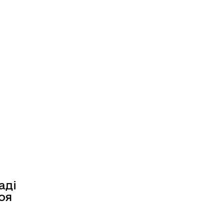
аді
оя