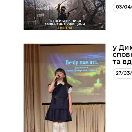
03/04
у Ди
спов
та в
27/03