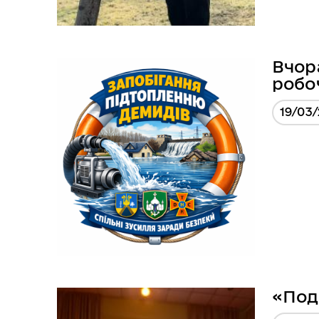
Вчора
робо
19/03
«Под