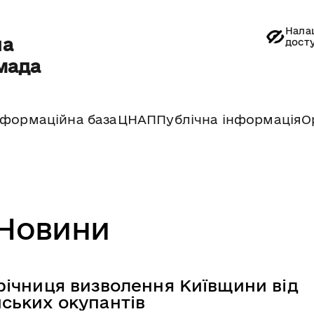
Нала
на
дост
мада
нформаційна база
ЦНАП
Публічна інформація
О
Новини
 річниця визволення Київщини від
йських окупантів