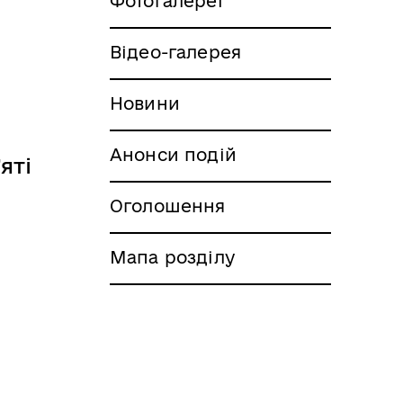
Фотогалереї
Відео-галерея
Новини
Анонси подій
яті
Оголошення
Мапа розділу