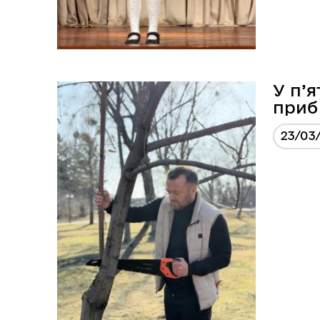
У п’
приб
23/03