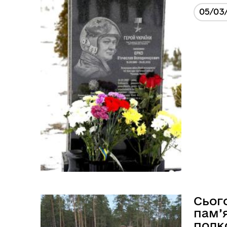
05/03
Сьог
пам’
полк