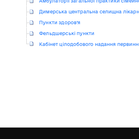
Амбулаторії загальної практики сімей
Димерська центральна селищна лікар
Пункти здоров’я
Фельдшерські пункти
Кабінет цілодобового надання первинн