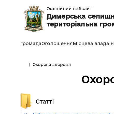
Офіційний вебсайт
Димерська селищ
територіальна гро
Громада
Оголошення
Місцева влада
І
Охорона здоров'я
Охоро
Статті