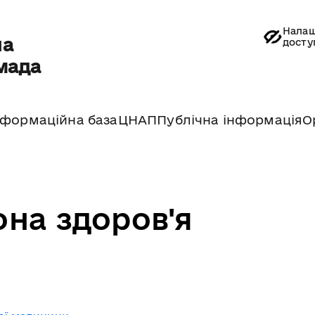
Налаш
на
досту
мада
нформаційна база
ЦНАП
Публічна інформація
О
на здоров'я