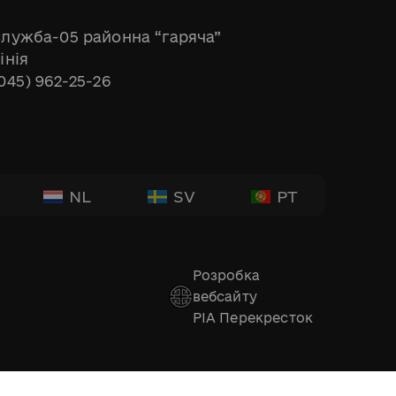
лужба-05 районна “гаряча”
інія
045) 962-25-26
NL
SV
PT
Розробка
вебсайту
РІА Перекресток