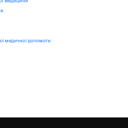
ної медицини
ня
ої медичної допомоги