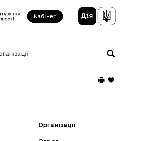
тування
Кабінет
пності
рганізації
Організації