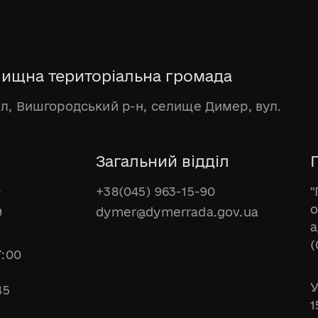
ищна територіальна громада
бл, Вишгородський р-н, селище Димер, вул.
Загальний відділ
Г
0
+38(045) 963-15-90
"
о
9
dymer@dymerrada.gov.ua
а
(
7:00
У
45
1