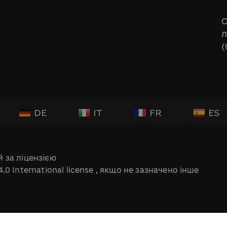
С
л
(
DE
IT
FR
ES
 за ліцензією
.0 International license
, якщо не зазначено інше