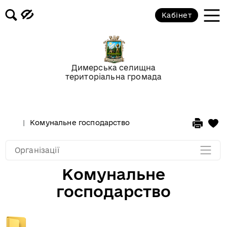
Кабінет
Охорона здоров'я
Комунальне господарство
Димерська селищна
територіальна громада
Культура та спорт
Інформаційна база
Комунальне господарство
Мапа розділу
Організації
Комунальне
господарство