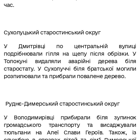
час.
Сухолуцький старостинський округ
У Дмитрівці по центральній вулиці
подрібнювали гілля на щепу після обрізки.
У
Толокуні видаляли аварійні дерева біля
старостату. У Сухолуччі біля братської могили
розпилювали та прибрали повалене дерево.
Руднє-Димерський старостинський округ
У Володимирівці прибирали біля зупинок
громадського транспорту та висаджували
тюльпани на Алеї Слави Героїв. Також, із
службою в справах дітей та сім’ї Димерської