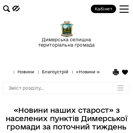
Кабінет
Відео-галерея
Новини
Димерська селищна
територіальна громада
Анонси подій
Оголошення
Новини
Благоустрій
«Новини наших старост» 
Мапа розділу
Зміст розділу...
«Новини наших старост» з
населених пунктів Димерської
громади за поточний тиждень