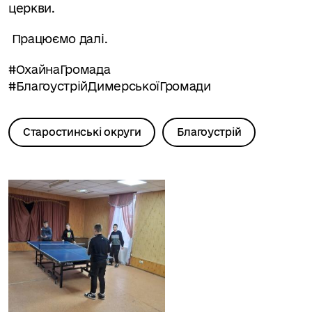
церкви.
Працюємо далі.
#ОхайнаГромада
#БлагоустрійДимерськоїГромади
Старостинські округи
Благоустрій