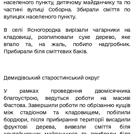
населеного пункту, дитячому майданчику та по
частині вулиці Соборна.
Збирали сміття по
вулицях населеного пункту.
В селі Ясногородка вирізали чагарники на
кладовищі, розпилювали сухе дерево, яке
впало та, на жаль, побило надгробник.
Прибирали біля сміттєвих баків.
Демидівський старостинський округ
У рамках проведення двомісячника
благоустрою, ведуться роботи на масиві
Фастова. Завершили роботи по обрізанню кущів
між стадіоном та кладовищем, побілили
бордюри, після прибирання території висадили
фруктові дерева, вивезли сміття біля
контейнерних майданчиків та прибрали біля