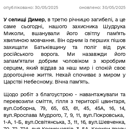
опубліковано: 30/05/2025
оновлено: 30/05/2025
У селищі Димер
, в третю річницю загибелі, а це
саме сьогодні, нашого захисника Шудрука
Миколи, вшанували його світлу пам’ять
хвилиною мовчання. Він одним із перших пішов
захищати Батьківщину та поліг від рук
російського ворога. Ми назавжди його
запам
’
ятали добрим чоловіком з хоробрим
серцем, який віддав за наш мир і спокій своє
дорогоцінне життя. Нехай спочиває з миром у
Царстві Небесному. Вічна пам’ять.
Щодо робіт з благоустрою - навантажували та
перевозили сміття, гілля з території цвинтаря,
вул.Соборна, 79, 65, 63, 61, 45, 45А, 16, 14,
вул.Ярослава Мудрого, 7, 9, 11, вул.Покровська,
1-А, 1-Б, вул.Освітянська, 3, 11, 16, вул.Шевченка,
70, 72, 72А, вул.Космонавтів, 3, 5А. Косили траву