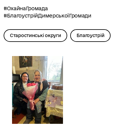
#ОхайнаГромада
#БлагоустрійДимерськоїГромади
Старостинські округи
Благоустрій