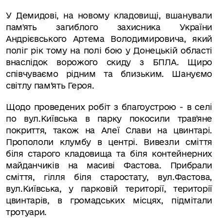
У Демидові, на новому кладовищі, вшанували
пам'ять загиблого захисника України
Андрієвського Артема Володимировича, який
поліг рік тому на полі бою у Донецькій області
внаслідок ворожого скиду з БПЛА
. Щиро
співчуваємо рідним та близьким. Шануємо
світлу пам’ять Героя.
Щодо проведених робіт з благоустрою - в селі
по вул.Київська в парку покосили травʼяне
покриття, також на Алеї Слави на цвинтарі.
Пропололи клумбу в центрі. Вивезли сміття
біля старого кладовища та біля контейнерних
майданчиків на масиві Фастова. Прибрали
сміття, гілля біля старостату, вул.Фастова,
вул.Київська, у парковій території, території
цвинтарів, в громадських місцях, підмітали
тротуари.