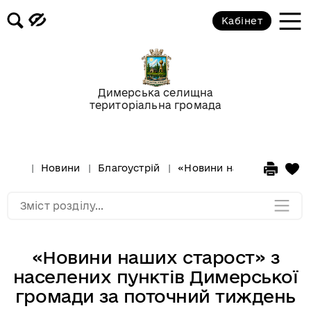
Кабінет
Відео-галерея
Новини
Димерська селищна
територіальна громада
Анонси подій
Оголошення
Новини
Благоустрій
«Новини наших старост» 
Мапа розділу
Зміст розділу...
«Новини наших старост» з
населених пунктів Димерської
громади за поточний тиждень