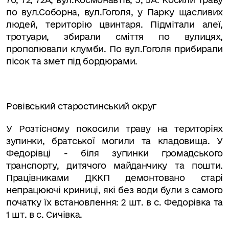
по вул.Соборна, вул.Гоголя, у Парку щасливих
людей, територію цвинтаря. Підмітали алеї,
тротуари, збирали сміття по вулицях,
прополювали клумби. По вул.Гоголя прибирали
пісок та змет під бордюрами.
Ровівський старостинський округ
У Розтісному покосили траву на територіях
зупинки, братської могили та кладовища.
У
Федорівці - біля зупинки громадського
транспорту, дитячого майданчику та пошти.
Працівниками ДККП демонтовано старі
непрацюючі криниці, які без води були з самого
початку їх встановлення: 2 шт. в с. Федорівка та
1 шт. в с. Сичівка.