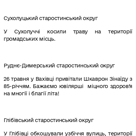
Сухолуцький старостинський округ
У Сухолуччі косили траву на території
громадських місць.
Руднє-Димерський старостинський округ
26 травня у Вахівці привітали Шкаврон Зінаїду з
85-річчям. Бажаємо ювілярші
міцного здоров’я
на многії і благії літа!
Глібівський старостинський округ
У Глібівці обкошували узбіччя вулиць, території