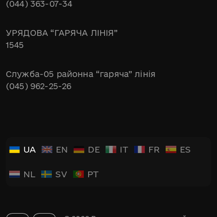
(044) 363-07-34
УРЯДОВА “ГАРЯЧА ЛІНІЯ”
1545
Служба-05 районна “гаряча” лінія
(045) 962-25-26
UA
EN
DE
IT
FR
ES
NL
SV
PT