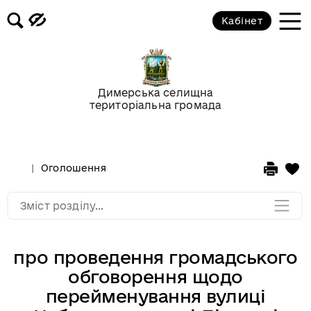
Кабінет
Відео-галерея
Новини
Димерська селищна
територіальна громада
Анонси подій
Оголошення
Оголошення
Мапа розділу
Зміст розділу...
про проведення громадського
обговорення щодо
перейменування вулиці