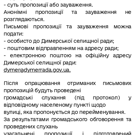
- суть пропозиції або зауваження.
Анонімні пропозиції та зауваження не
розглядаються.
Письмові пропозиції та зауваження можна
подати:
- особисто до Димерської селищної ради;
- поштовим відправленням на адресу ради;
- електронною поштою на офіційну адресу
Димерської селищної ради:
dymer@dymerrada.gov.ua
.
Після опрацювання отриманих письмових
пропозицій будуть проведені
громадські слухання (під протокол) у
відповідному населеному пункті щодо
вулиці, яка пропонується до перейменування.
За результатами громадського обговорення та
проведених слухань
узагальнені пропозиції і підготовлений