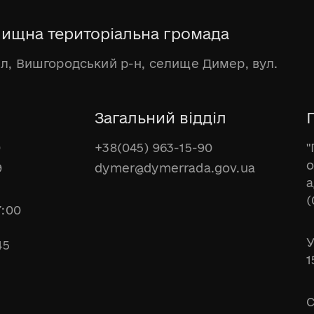
ищна територіальна громада
бл, Вишгородський р-н, селище Димер, вул.
Загальний відділ
Г
0
+38(045) 963-15-90
"
о
9
dymer@dymerrada.gov.ua
а
(
7:00
У
45
1
С