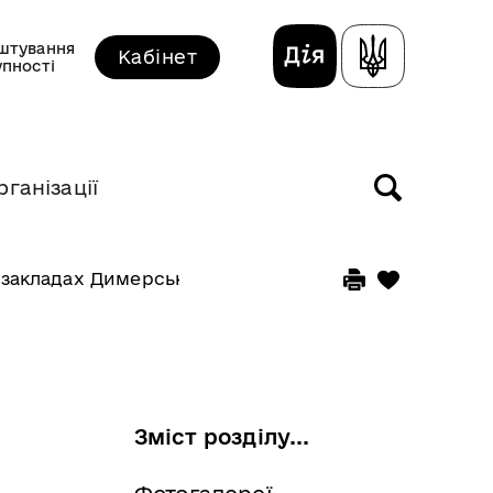
штування
Кабінет
упності
рганізації
 закладах Димерської громади
Зміст розділу...