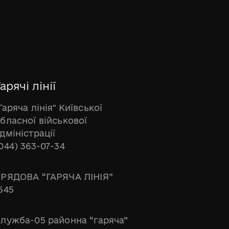
арячі лінії
Гаряча лінія" Київської
бласної військової
дміністрації
044) 363-07-34
РЯДОВА “ГАРЯЧА ЛІНІЯ”
545
лужба-05 районна “гаряча”