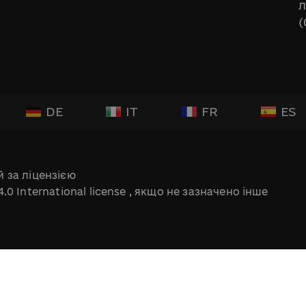
л
(
DE
IT
FR
ES
 за ліцензією
.0 International license
, якщо не зазначено інше