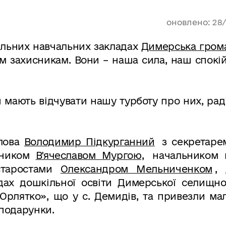
оновлено: 28
кільних навчальних закладах
Димерська гром
 захисникам. Вони – наша сила, наш спокій
ти мають відчувати нашу турботу про них, рад
олова
Володимир Підкурганний
з секретаре
упником
В'ячеславом Мургою,
начальником в
таростами
Олександром Мельниченком
,
дах дошкільної освіти Димерської селищно
Орлятко», що у с. Демидів, та привезли ма
 подарунки.