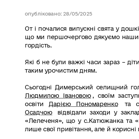
опубліковано: 28/05/2025
От і почалися випускні свята у дош
що ми першочергово дякуємо нашим
гордість.
Які б не були важкі часи зараз – ді
таким урочистим дням.
Сьогодні Димерський селищний г
Людмилою Івановою
, своїм заст
освіти
Дарією Пономаренко
та с
Осадчою
відвідали заходи у закла
«Лелеченя», що у с.Катюжанка та «
лише свої привітання, але й корисні