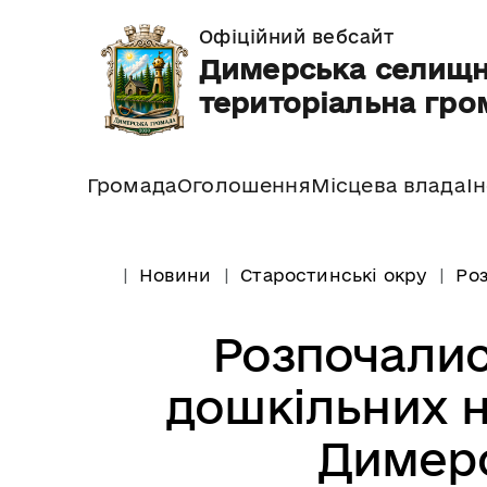
Офіційний вебсайт
Димерська селищ
територіальна гро
Громада
Оголошення
Місцева влада
І
Новини
Старостинські окру
Роз
Розпочалис
дошкільних н
Димерс