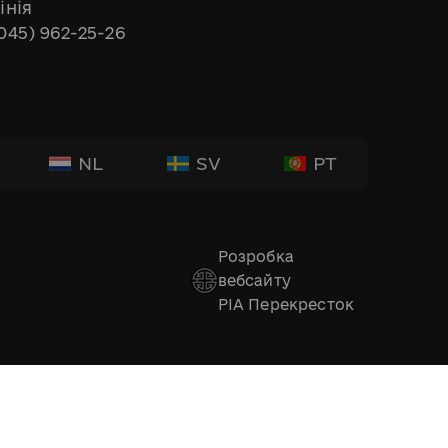
інія
045) 962-25-26
NL
SV
PT
Розробка
вебсайту
РІА Перекресток