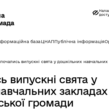
Нала
на
дост
мада
нформаційна база
ЦНАП
Публічна інформація
О
почались випускні свята у дошкільних навчальних
ь випускні свята у
авчальних закладах
ької громади