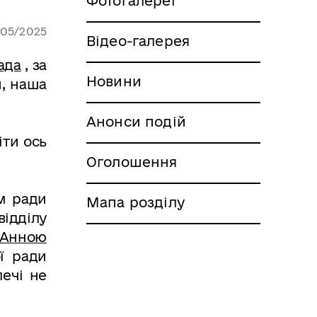
Фотогалереї
/05/2025
Відео-галерея
ада
, за
Новини
, наша
Анонси подій
іти ось
Оголошення
м ради
Мапа розділу
ідділу
Анною
ї ради
лечі не