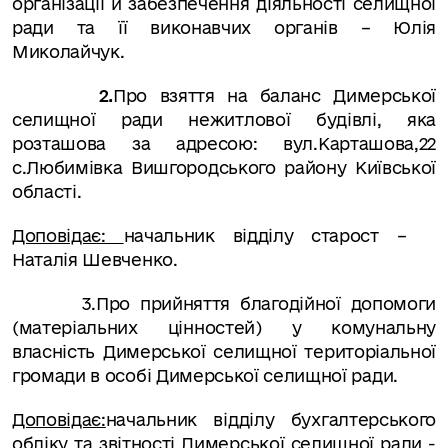
організації й забезпечення діяльності селищної
ради та її виконавчих органів – Юлія
Миколайчук.
2.
Про взяття на баланс Димерської
селищної ради нежитлової будівлі, яка
розташова за адресою: вул.Карташова,22
с.Любимівка Вишгородського району Київської
області.
Доповідає:
начальник відділу старост –
Наталія Шевченко.
3.
Про прийняття благодійної допомоги
(матеріальних цінностей) у комунальну
власність Димерської селищної територіальної
громади в особі Димерської селищної ради.
Доповідає:
начальник відділу бухгалтерського
обліку та звітності Димерської селищної ради -