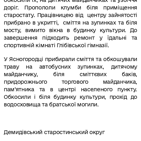
доріг. Пропололи клумби біля приміщення
старостату. Працівницею від
центру зайнятості
прибрано в укритті,
сміття на зупинках та біля
мосту, вимито вікна в будинку культури. До
завершення підходить ремонт у їдальні та
спортивній кімнаті Глібівської гімназії.
У Ясногородці прибирали сміття та обкошували
траву на автобусних зупинках, дитячому
майданчику, біля сміттєвих баків,
придорожнього торгового майданчика,
пам
’
ятника та в центрі населеного пункту.
Обкосили і біля будинку культури, прохід до
водосховища та братської могили.
Демидівський старостинський округ