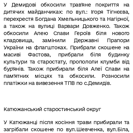
У Демидові обкосили травʼяне покриття на
дитячих майданчиках: по вул.: Ігоря Тігнєєва,
перехрестя Богдана Хмельницького та Нагірної,
а також на вулиці Варвари Довженко. Також
обкосили Алею Слави Героїв біля нового
кладовища, замінили Державні Прапори
України на флагштоках. Прибрали скошене на
масиві Фастова, прибрали біля будинку
культури та старостату, пропололи клумби від
бурʼянів. Також прибирали біля Алеї Слави на
памʼятних місцях та обкосили. Розносили
платіжки на вивезення ТПВ по с.Демидів.
Катюжанський старостинський округ
У Катюжанці після косіння трави прибирали та
загрібали скошене по вул.Шевченка, вул.Біла,