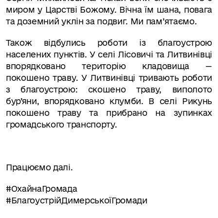
миром у Царстві Божому. Вічна їм шана, повага
та доземний уклін за подвиг. Ми пам
’
ятаємо.
Також відбулись роботи із благоустрою
населених пунктів. У селі Лісовичі та Литвинівці
впорядковано територію кладовища —
покошено траву. У Литвинівці тривають роботи
з благоустрою: скошено траву, виполото
бур’яни, впорядковано клумби. В селі Рикунь
покошено траву та прибрано на зупинках
громадського транспорту.
Працюємо далі.
#ОхайнаГромада
#БлагоустрійДимерськоїГромади