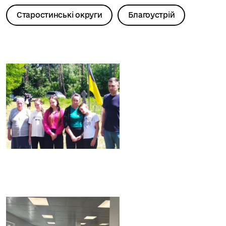
Старостинські округи
Благоустрій