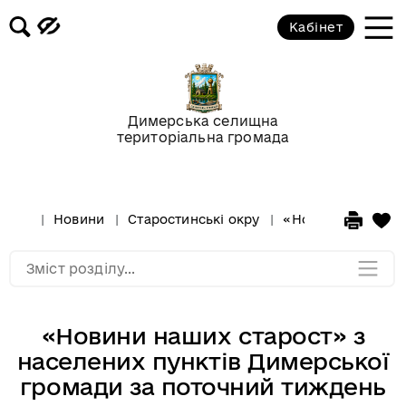
Кабінет
Відео-галерея
Новини
Димерська селищна
територіальна громада
Анонси подій
Оголошення
Новини
Старостинські окру
«Новини наших ст
Мапа розділу
Зміст розділу...
«Новини наших старост» з
населених пунктів Димерської
громади за поточний тиждень