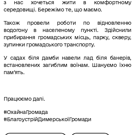
з нас хочеться жити в комфортному
середовищі. Бережімо те, що маємо.
Також провели роботи по відновленню
водогону в населеному пункті. Здійснили
прибирання громадських місць, парку, скверу,
зупинки громадського транспорту.
У садах біля дамби навели лад біля банерів,
встановлених загиблим воїнам. Шануємо їхню
пам’ять.
Працюємо далі.
#ОхайнаГромада
#БлагоустрійДимерськоїГромади