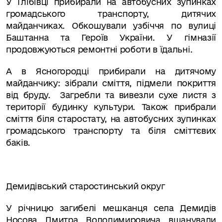
У Глібівці прибирали на автобусних зупинках
громадського транспорту, дитячих
майданчиках. Обкошували узбіччя по вулиці
Баштанна та Героїв України. У гімназії
продовжуються ремонтні роботи в їдальні.
А в Ясногородці прибирали на дитячому
майданчику: зібрали сміття, підмели покриття
від бруду.
Загребли та вивезли сухе листя з
території будинку культури. Також прибрали
сміття біля старостату, на автобусних зупинках
громадського транспорту та біля сміттєвих
баків.
Демидівський старостинський округ
У річницю загибелі мешканця села Демидів
Носова
Дмитра Володимировича вшанували