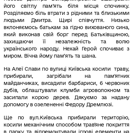
його світлу пам
’
ять біля місця спочинку.
Розділяємо біль втрати з рідними та близькими
людьми Дмитра. Щирі співчуття. Низько
вклоняємось батькам за гідно вихованого сина,
який виконав свій борг перед Батьківщиною,
захищаючи її незалежність та волю
українського народу.
Нехай Герой спочиває з
миром. Вічна йому пам
’
ять та шана.
На Алеї Слави по вулиці Київська косили
траву,
прибирали, загрібали на памʼятних
майданчиках, висадили барбариси, 6 червоних
дубів, облаштували клумби агроволокном та
засипали корою дерев. Дякуємо за надану
допомогу в озелененні Федору Дремлюзі.
Ще по вул.Київська прибирали територію,
косили механічним способом травʼяне покриття
в парку та відремонтували ігрові елементи на