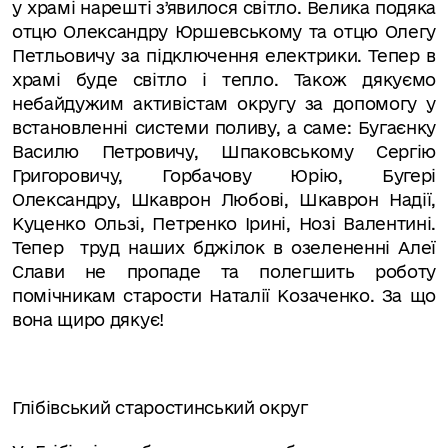
у храмі нарешті зʼявилося світло. Велика подяка
отцю Олександру Юршевському та отцю Олегу
Петльовичу за підключення електрики.
Тепер в
храмі буде світло і тепло. Також дякуємо
небайдужим активістам округу за допомогу у
встановленні системи поливу, а саме: Бугаєнку
Василю Петровичу, Шпаковському Сергію
Григоровичу, Горбачову Юрію, Бугері
Олександру, Шкаврон Любові, Шкаврон Надії,
Куценко Ользі, Петренко Ірині, Нозі Валентині.
Тепер
труд наших бджілок в озелененні
Алеї
Слави не пропаде та полегшить роботу
помічникам старости
Наталії Козаченко.
За що
вона щиро дякує!
Глібівський старостинський округ