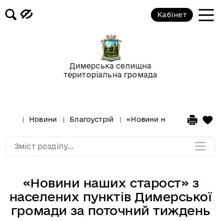
Кабінет
Відео-галерея
Новини
Димерська селищна
територіальна громада
Анонси подій
Оголошення
Новини
Благоустрій
«Новини наших старост» 
Мапа розділу
Зміст розділу...
«Новини наших старост» з
населених пунктів Димерської
громади за поточний тиждень