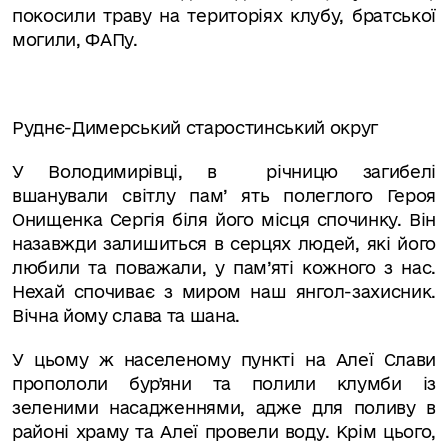
покосили траву на територіях клубу, братської
могили, ФАПу.
Руднє-Димерський старостинський округ
У Володимирівці, в
річницю загибелі
вшанували світлу пам
’
ять полеглого Героя
Онищенка Сергія біля його місця спочинку. Він
назавжди залишиться в серцях людей, які його
любили та поважали, у пам
’
яті кожного з нас.
Нехай спочиває з миром наш янгол-захисник.
Вічна йому слава та шана.
У цьому ж населеному пункті на Алеї Слави
пропололи бурʼяни та полили клумби із
зеленими насадженнями, адже для поливу в
районі храму та Алеї провели воду. Крім цього,