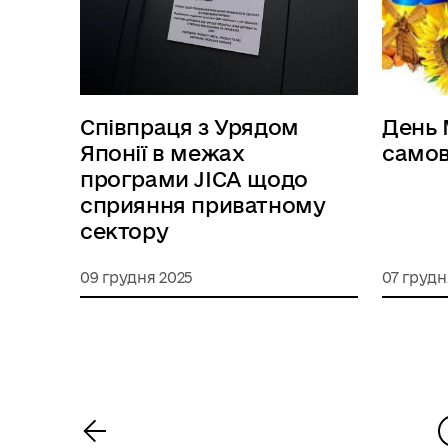
Співпраця з Урядом
День 
Японії в межах
само
програми JICA щодо
сприяння приватному
сектору
09 грудня 2025
07 грудн
<