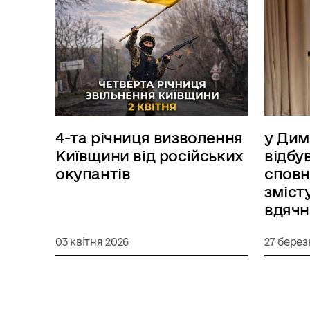
4-та річниця визволення
у Дим
Київщини від російських
відбу
окупантів
сповн
змісту
вдячн
03 квітня 2026
27 берез