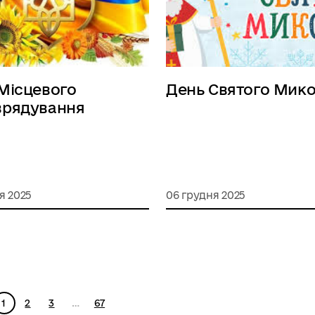
Місцевого
День Святого Мик
врядування
я 2025
06 грудня 2025
1
2
3
…
67