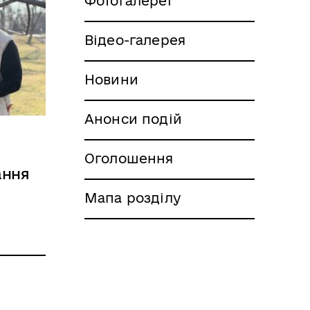
Фотогалереї
Відео-галерея
Новини
Анонси подій
Оголошення
ання
Мапа розділу