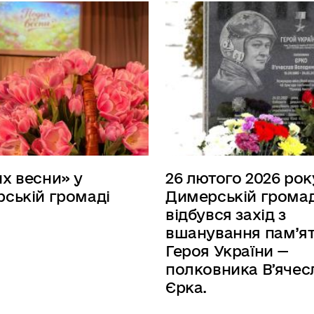
х весни» у
26 лютого 2026 рок
ській громаді
Димерській громад
відбувся захід з
вшанування пам’ят
Героя України —
полковника Вʼячес
Єрка.