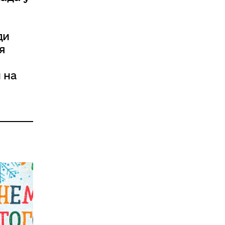
ди
я
 на