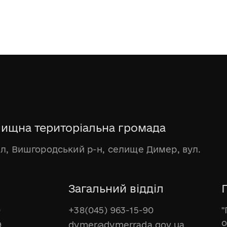
ищна територіальна громада
бл, Вишгородський р-н, селище Димер, вул.
Загальний відділ
Г
0
+38(045) 963-15-90
"
о
9
dymer@dymerrada.gov.ua