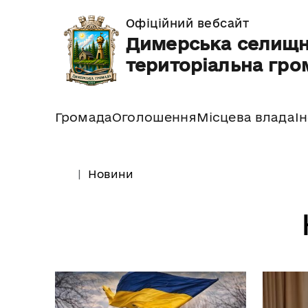
Офіційний вебсайт
Димерська селищ
територіальна гро
Громада
Оголошення
Місцева влада
І
Новини