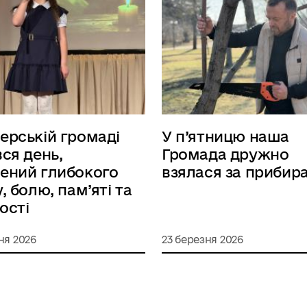
ерській громаді
У п’ятницю наша
вся день,
Громада дружно
ений глибокого
взялася за прибир
, болю, пам’яті та
ості
ня 2026
23 березня 2026