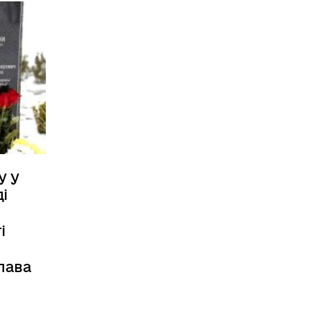
у у
і
і
лава