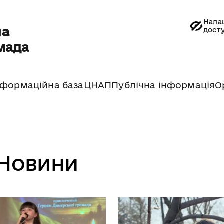
Нала
на
дост
мада
нформаційна база
ЦНАП
Публічна інформація
О
Новини