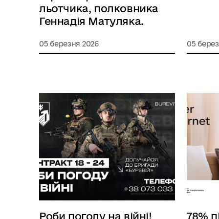
льотчика, полковника
Геннадія Матуляка.
05 березня 2026
05 берез
Роби погоду на війні!
78% п