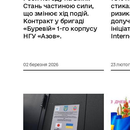
Стань частиною сили,
стика
що змінює хід подій.
ризик
Контракт у бригаді
долуч
«Буревій» 1-го корпусу
ініціа
НГУ «Азов».
Inter
02 березня 2026
23 лютог