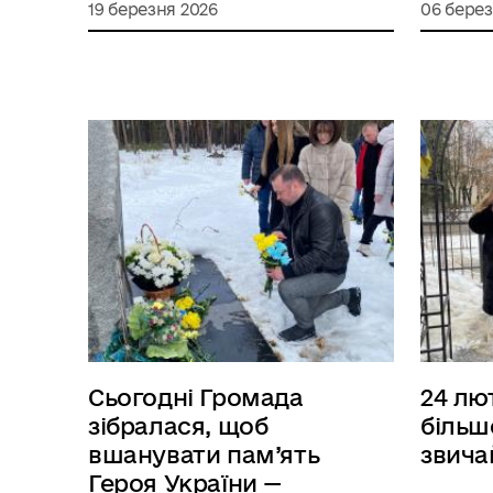
19 березня 2026
06 берез
Сьогодні Громада
24 лю
зібралася, щоб
більш
вшанувати пам’ять
звича
Героя України —