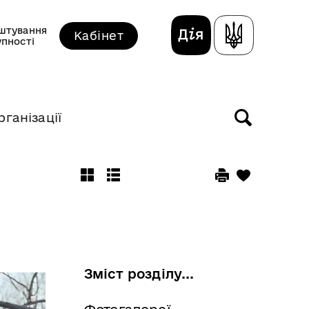
штування
Кабінет
упності
рганізації
Зміст розділу...