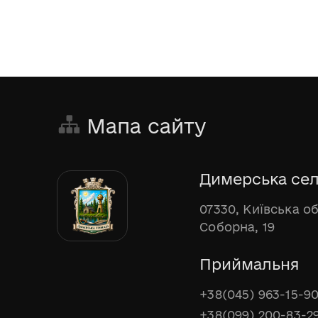
Мапа сайту
Димерська сел
07330, Київська о
Соборна, 19
Приймальня
+38(045) 963-15-9
+38(099) 200-83-2