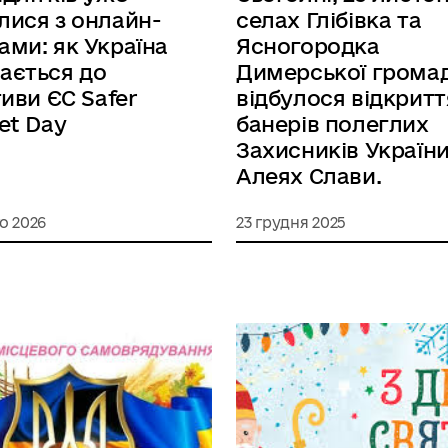
лися з онлайн-
селах Глібівка та
ами: як Україна
Ясногородка
ається до
Димерської грома
тиви ЄС Safer
відбулося відкритт
net Day
банерів полеглих
Захисників України
Алеях Слави.
о 2026
23 грудня 2025