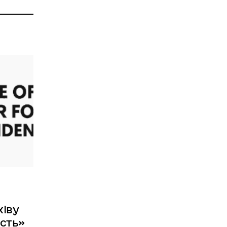
хіву
ість»