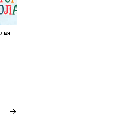
олая
>