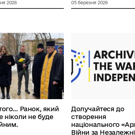
ня 2026
05 березня 2026
того… Ранок, який
Долучайтеся до
е ніколи не буде
створення
йним.
національного «Ар
Війни за Незалежн