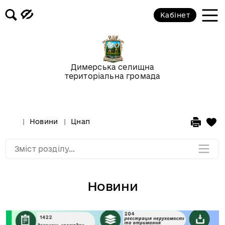
Кабінет
Відео-галерея
Новини
Димерська селищна
територіальна громада
Анонси подій
Оголошення
Новини
Цнап
Мапа розділу
Зміст розділу...
Новини