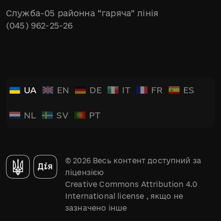
Служба-05 районна “гаряча” лінія
(045) 962-25-26
UA
EN
DE
IT
FR
ES
NL
SV
PT
© 2026 Весь контент доступний за
ліцензією
Creative Commons Attribution 4.0
International license
, якщо не
зазначено інше