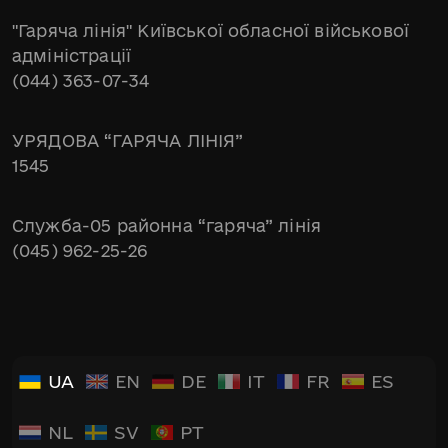
"Гаряча лінія" Київської обласної військової
адміністрації
(044) 363-07-34
УРЯДОВА “ГАРЯЧА ЛІНІЯ”
1545
Служба-05 районна “гаряча” лінія
(045) 962-25-26
UA
EN
DE
IT
FR
ES
NL
SV
PT