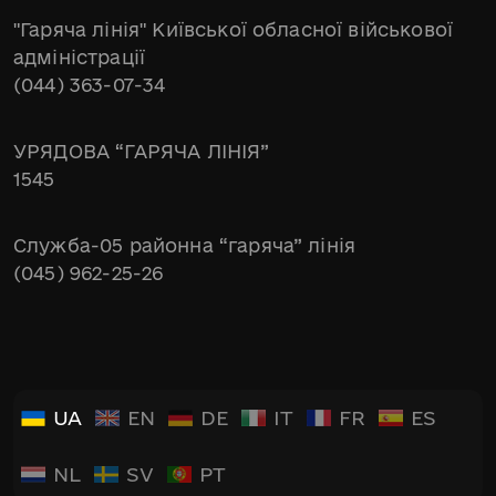
"Гаряча лінія" Київської обласної військової
адміністрації
(044) 363-07-34
УРЯДОВА “ГАРЯЧА ЛІНІЯ”
1545
Служба-05 районна “гаряча” лінія
(045) 962-25-26
UA
EN
DE
IT
FR
ES
NL
SV
PT