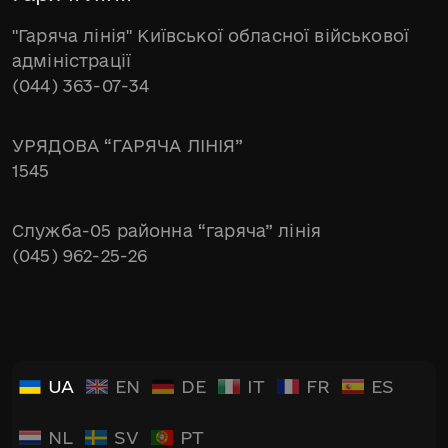
"Гаряча лінія" Київської обласної військової
адміністрації
(044) 363-07-34
УРЯДОВА “ГАРЯЧА ЛІНІЯ”
1545
Служба-05 районна “гаряча” лінія
(045) 962-25-26
UA
EN
DE
IT
FR
ES
NL
SV
PT