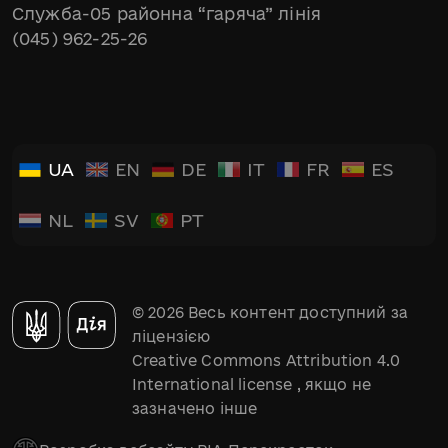
Служба-05 районна “гаряча” лінія
(045) 962-25-26
UA
EN
DE
IT
FR
ES
NL
SV
PT
© 2026 Весь контент доступний за
ліцензією
Creative Commons Attribution 4.0
International license
, якщо не
зазначено інше