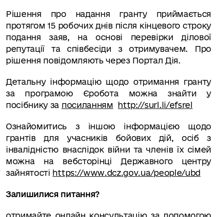
Рішення про надання гранту приймається
протягом 15 робочих днів після кінцевого строку
подання заяв, на основі перевірки ділової
репутації та співбесіди з отримувачем.
Про
рішення повідомляють через Портал Дія.
Детальну інформацію щодо отримання гранту
за програмою Єробота можна знайти у
посібнику за
посиланням
http://surl.li/efsrel
Ознайомитись з іншою інформацією щодо
грантів для учасників бойових дій, осіб з
інвалідністю внаслідок війни та членів їх сімей
можна на вебсторінці Державного центру
зайнятості
https
://
www
.
dcz
.
gov
.
ua
/
people
/
ubd
Залишилися питання?
отримайте онлайн консультацію за допомогою