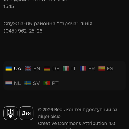
1545
Служба-05 районна “гаряча” лінія
(045) 962-25-26
UA
EN
DE
IT
FR
ES
NL
SV
PT
© 2026 Весь контент доступний за
ліцензією
Creative Commons Attribution 4.0