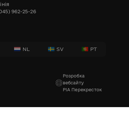
інія
045) 962-25-26
NL
SV
PT
Розробка
вебсайту
РІА Перекресток