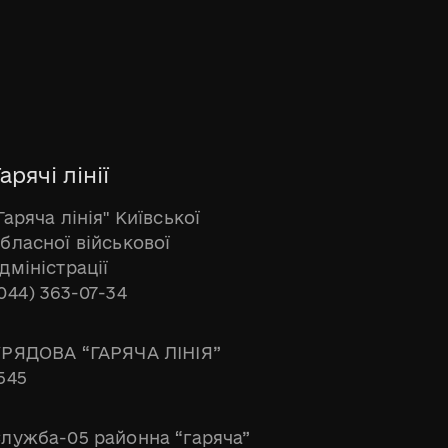
арячі лінії
Гаряча лінія" Київської
бласної військової
дміністрації
044) 363-07-34
РЯДОВА “ГАРЯЧА ЛІНІЯ”
545
лужба-05 районна “гаряча”