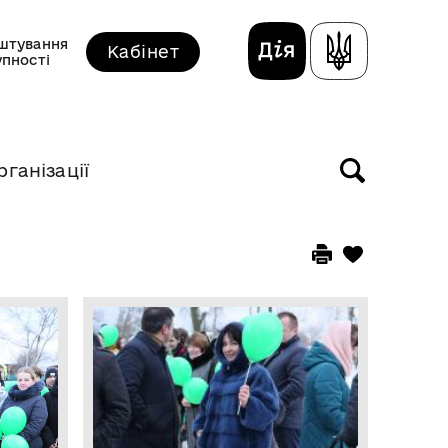
штування
Кабінет
упності
рганізації