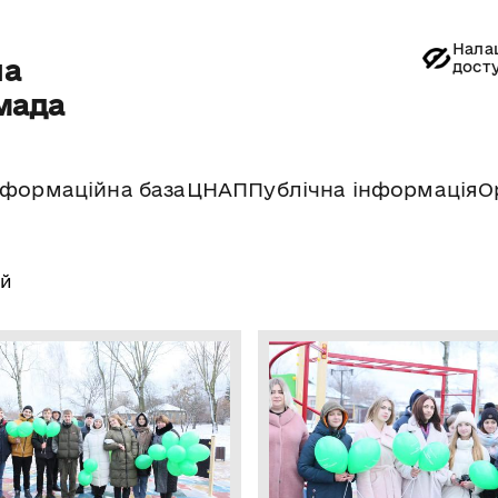
Нала
на
дост
мада
нформаційна база
ЦНАП
Публічна інформація
О
ей