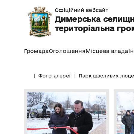
Офіційний вебсайт
Димерська селищ
територіальна гро
Громада
Оголошення
Місцева влада
І
Фотогалереї
Парк щасливих люд