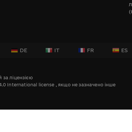
л
(
DE
IT
FR
ES
 за ліцензією
.0 International license
, якщо не зазначено інше