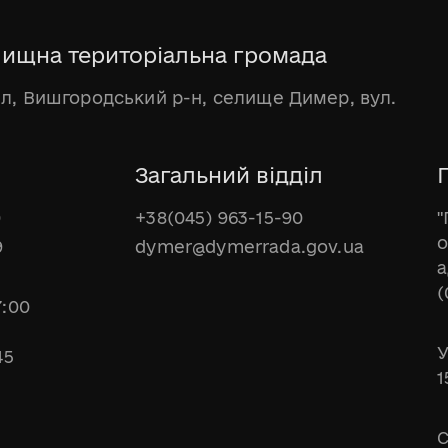
ищна територіальна громада
бл, Вишгородський р-н, селище Димер, вул.
Загальний відділ
Г
0
+38(045) 963-15-90
"
о
9
dymer@dymerrada.gov.ua
а
(
7:00
У
45
1
С