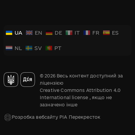
UA
EN
DE
IT
FR
ES
NL
SV
PT
© 2026 Весь контент доступний за
ліцензією
Creative Commons Attribution 4.0
International license
, якщо не
зазначено інше
Розробка вебсайту РІА Перекресток