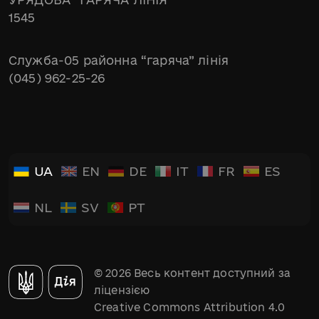
1545
Служба-05 районна “гаряча” лінія
(045) 962-25-26
UA
EN
DE
IT
FR
ES
NL
SV
PT
© 2026 Весь контент доступний за
ліцензією
Creative Commons Attribution 4.0