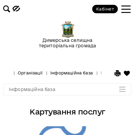
Кабінет
Інформація для ветеранів
Про податки
Димерська селищна
Картування послуг
територіальна громада
Допомога постраждалим від
вибухонебезпечних предметів
Організації
Інформаційна база
Картування по
Мапа розділу
Інформаційна база
Картування послуг