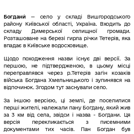
Богдани́
— село у складі Вишгородського
району Київської області, Україна. Входить до
складу Димерської селищної громади.
Розташоване на березі гирла річки Тетерів, яка
впадає в Київське водосховище.
Щодо походження назви існує дві версії. За
першою, не підтвердженою, в цьому місці
переправлявся через р.Тетерів загін козаків
війська Богдана Хмельницького і зупинявся на
відпочинок. Згодом тут заснували село.
За іншою версією, ці землі, де поселилися
перші жителі, належали пану Богдану, який жив
за 3 км від села, звідси і назва - Богдани. Ця
версія перекликається з писемними
документами тих часів. Пан Богдан був