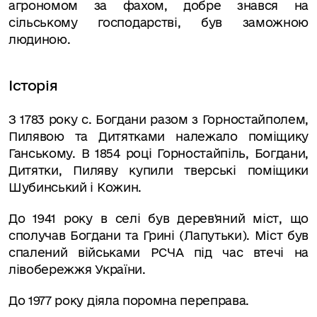
агрономом за фахом, добре знався на
сільському господарстві, був заможною
людиною.
Історія
З 1783 року с. Богдани разом з Горностайполем,
Пилявою та Дитятками належало поміщику
Ганському. В 1854 році Горностайпіль, Богдани,
Дитятки, Пиляву купили тверські поміщики
Шубинський і Кожин.
До 1941 року в селі був дерев'яний міст, що
сполучав Богдани та Грині (Лапутьки). Міст був
спалений військами РСЧА під час втечі на
лівобережжя України.
До 1977 року діяла поромна переправа.