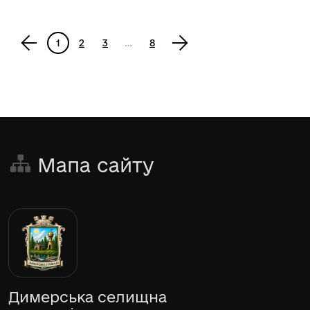
<
1
2
3
…
8
>
Мапа сайту
Димерська селищна