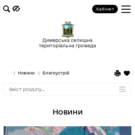
Кабінет
Відео-галерея
Новини
Димерська селищна
територіальна громада
Анонси подій
Оголошення
Новини
Благоустрій
Мапа розділу
Зміст розділу...
Новини