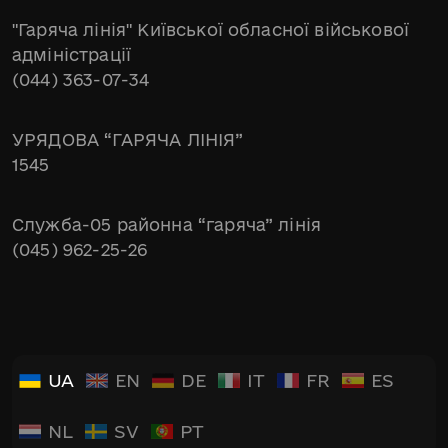
"Гаряча лінія" Київської обласної військової
адміністрації
(044) 363-07-34
УРЯДОВА “ГАРЯЧА ЛІНІЯ”
1545
Служба-05 районна “гаряча” лінія
(045) 962-25-26
UA
EN
DE
IT
FR
ES
NL
SV
PT