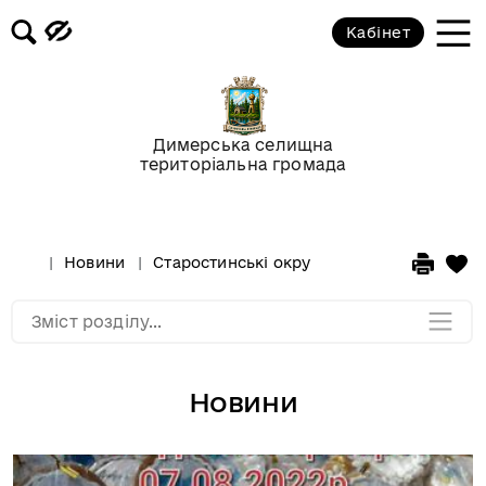
Кабінет
Відео-галерея
Новини
Димерська селищна
територіальна громада
Анонси подій
Оголошення
Новини
Старостинські окру
Мапа розділу
Зміст розділу...
Новини