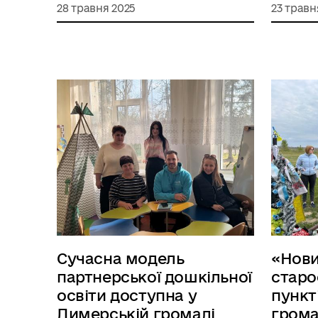
28 травня 2025
23 травн
Сучасна модель
«Нов
партнерської дошкільної
старо
освіти доступна у
пункт
Димерській громаді
грома