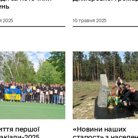
ень
я 2025
10 травня 2025
иття першої
«Новини наших
акіади-2025
старост» з населе