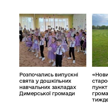
Розпочались випускні
«Нов
свята у дошкільних
старо
навчальних закладах
пункт
Димерської громади
грома
тижд