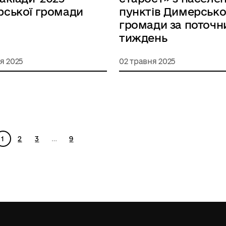
ської громади
пунктів Димерсько
громади за поточн
тиждень
я 2025
02 травня 2025
1
2
3
…
9