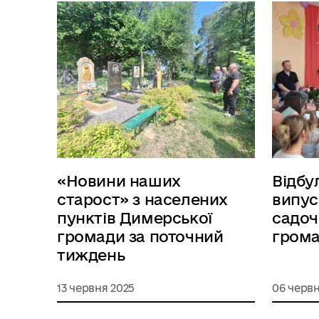
«Новини наших
Відбу
старост» з населених
випус
пунктів Димерської
садоч
громади за поточний
гром
тиждень
13 червня 2025
06 червн