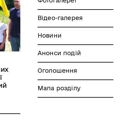
Фотогалереї
Відео-галерея
Новини
Анонси подій
них
Оголошення
ї
ий
Мапа розділу