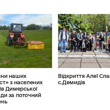
ини наших
Відкриття Алеї Сла
ст» з населених
с.Демидів
ів Димерської
ди за поточний
ень