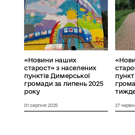
«Новини наших
«Нов
старост» з населених
старо
пунктів Димерської
пункт
громади за липень 2025
грома
року
тижд
01 серпня 2025
27 червн