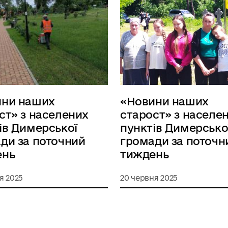
ини наших
«Новини наших
ст» з населених
старост» з населе
ів Димерської
пунктів Димерсько
ди за поточний
громади за поточн
ень
тиждень
я 2025
20 червня 2025