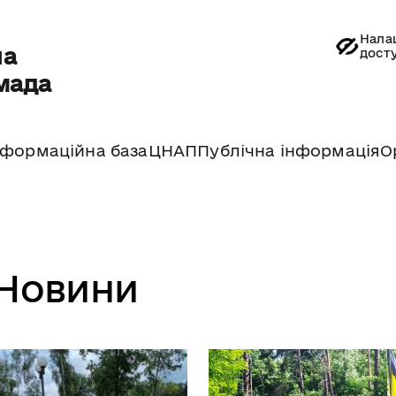
Нала
на
дост
мада
нформаційна база
ЦНАП
Публічна інформація
О
Новини